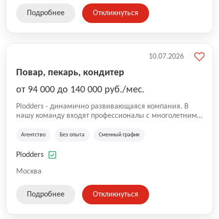
Подробнее
Откликнуться
10.07.2026
Повар, пекарь, кондитер
от 94 000 до 140 000 руб./мес.
Plodders - динамично развивающаяся компания. В
нашу команду входят профессионалы с многолетним
опытом коммерческой и операционной деятельности
на рынке аутсорсинга, а накопленный опыт позволяют
Агентство
Без опыта
Сменный график
нам быть уверенными в надлежащем качестве
оказываемых услуг.
Plodders
Москва
Подробнее
Откликнуться