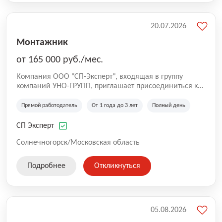
20.07.2026
Монтажник
от 165 000 руб./мес.
Компания ООО "СП-Эксперт", входящая в группу
компаний УНО-ГРУПП, приглашает присоединиться к
нашей команде на производственную площадку! Мы
работаем на рынке с 2005 года и оказываем комплекс
Прямой работодатель
От 1 года до 3 лет
Полный день
услуг по проектированию и строительству капитальных
зданий из гибридных модульных блоков свободной
СП Эксперт
планировки, используя современную технологию
гибридно-модульного строительства.
Солнечногорск/Московская область
Подробнее
Откликнуться
05.08.2026