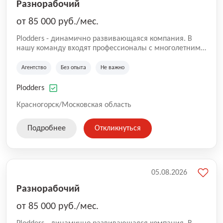
Разнорабочий
от 85 000 руб./мес.
Plodders - динамично развивающаяся компания. В
нашу команду входят профессионалы с многолетним
опытом коммерческой и операционной деятельности
на рынке аутсорсинга, а накопленный опыт позволяют
Агентство
Без опыта
Не важно
нам быть уверенными в надлежащем качестве
оказываемых услуг.
Plodders
Красногорск/Московская область
Подробнее
Откликнуться
05.08.2026
Разнорабочий
от 85 000 руб./мес.