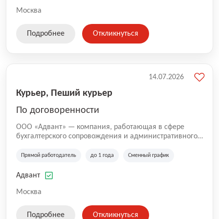
Москва
Подробнее
Откликнуться
14.07.2026
Курьер, Пеший курьер
По договоренности
ООО «Адвант» — компания, работающая в сфере
бухгалтерского сопровождения и административного
обслуживания бизнеса с 1996 года. Организация
зарегистрирована в Санкт-Петербурге и
Прямой работодатель
до 1 года
Сменный график
специализируется на оказании услуг для юридических
лиц и коммерческих организаций.
Адвант
Москва
Подробнее
Откликнуться