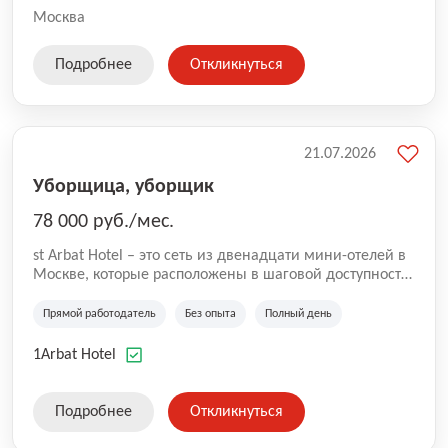
Москва
Подробнее
Откликнуться
21.07.2026
Уборщица, уборщик
78 000 руб./мес.
st Arbat Hotel – это сеть из двенадцати мини-отелей в
Москве, которые расположены в шаговой доступности
от метро Шоссе Энтузиастов, Авиамоторная,
Семеновская, Измайловская, Ботанический сад,
Прямой работодатель
Без опыта
Полный день
Чистые Пруды, Каширская, Таганская и
Академическая, Фрунзенская, Профсоюзная и
1Arbat Hotel
Тушинская. Все отели имеют рейтинг 8+ по оценкам
гостей booking.com
Подробнее
Откликнуться