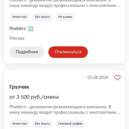
Plodders - динамично развивающаяся компания. В
нашу команду входят профессионалы с многолетним
опытом коммерческой и операционной деятельности
на рынке аутсорсинга, а накопленный опыт позволяют
Агентство
Без опыта
Не важно
нам быть уверенными в надлежащем качестве
оказываемых услуг.
Plodders
Москва
Подробнее
Откликнуться
05.08.2026
Грузчик
от 3 500 руб./смена
Plodders - динамично развивающаяся компания. В
нашу команду входят профессионалы с многолетним
опытом коммерческой и операционной деятельности
на рынке аутсорсинга, а накопленный опыт позволяют
Агентство
Без опыта
Сменный график