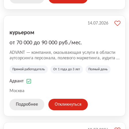
14.07.2026
курьером
от 70 000 до 90 000 руб./мес.
ADVANT — компания, оказывающая услуги в области
аутсорсинга персонала, полевого маркетинга, аудита и
сопровождения проектов для федеральных и
региональных клиентов. Мы работаем на рынке с
Прямой работодатель
От 1 года до 3 лет
Полный день
2001 года и реализуем проекты на территории России,
Казахстана и Беларуси, сотрудничая с компаниями из
Адвант
различных отраслей.
Москва
Подробнее
Откликнуться