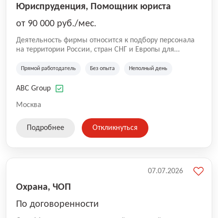
Юриспруденция, Помощник юриста
от 90 000 руб./мес.
Деятельность фирмы относится к подбору персонала
на территории России, стран СНГ и Европы для
юридических организаций, рекламе, искусству,
культуре и развлечениям, информационным
Прямой работодатель
Без опыта
Неполный день
технологиям, интернету.
ABC Group
Москва
Подробнее
Откликнуться
07.07.2026
Охрана, ЧОП
По договоренности