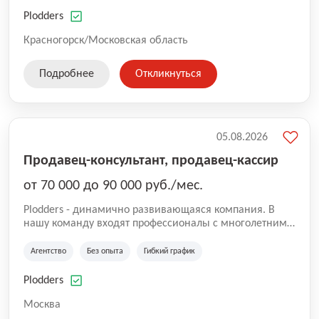
нам быть уверенными в надлежащем качестве
оказываемых услуг.
Plodders
Красногорск/Московская область
Подробнее
Откликнуться
05.08.2026
Продавец-консультант, продавец-кассир
от 70 000 до 90 000 руб./мес.
Plodders - динамично развивающаяся компания. В
нашу команду входят профессионалы с многолетним
опытом коммерческой и операционной деятельности
на рынке аутсорсинга, а накопленный опыт позволяют
Агентство
Без опыта
Гибкий график
нам быть уверенными в надлежащем качестве
оказываемых услуг.
Plodders
Москва