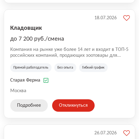
18.07.2026
Кладовщик
до 7 200 руб./смена
Компания на рынке уже более 14 лет и входит в ТОП-5
российских компаний, продающих зоотовары для
домашних животных. Помимо онлайн-магазина,
компания владеет 5 розничными магазинами, а также
Прямой работодатель
Без опыта
Гибкий график
представлена на всех крупнейших маркетплейсах
России (Wildberries, Ozon, Яндекс. Маркет и
Старая Ферма
СберМегаМаркет). «Старая ферма» специализируется
на глобальной доставке товаров по всей территории
Москва
России и за ее пределами. У компании более 18 000
SKU, премиальные бренды кормов и собственные
Подробнее
Откликнуться
СТМ.
26.07.2026