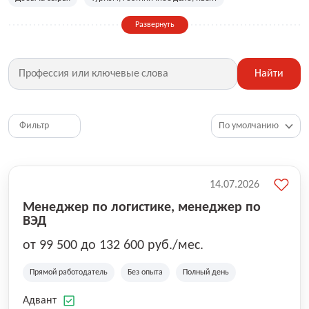
Сельское хозяйство
Дизайн, искусство, ивент
Развернуть
Бухгалтерия, финансы, инвестиции
Рабочие специальности
Фитнес, красота, спорт
Страхование
Найти
Медицина, фармацевтика
Маркетинг, PR, реклама
IT
Рестораны, кафе, общепит
Юриспруденция
HR, управление персоналом
Ритейл, продажи
Фильтр
Топ менеджмент, руководители
14.07.2026
Менеджер по логистике, менеджер по
ВЭД
от 99 500 до 132 600 руб./мес.
Прямой работодатель
Без опыта
Полный день
Адвант