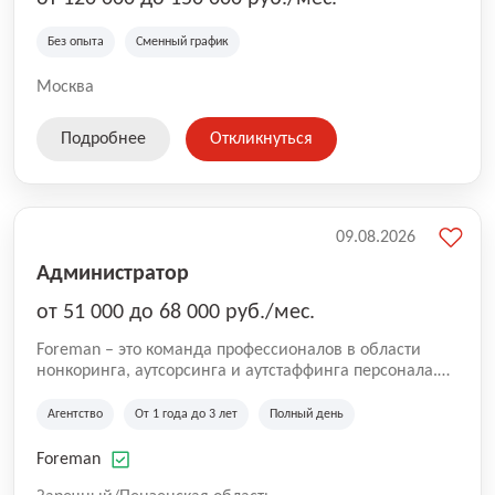
Без опыта
Сменный график
Москва
Подробнее
Откликнуться
09.08.2026
Администратор
от 51 000 до 68 000 руб./мес.
Foreman – это команда профессионалов в области
нонкоринга, аутсорсинга и аутстаффинга персонала.
Мы помогаем Компаниям и их Руководителям
реализовывать проекты любой сложности, в которых
Агентство
От 1 года до 3 лет
Полный день
задействованы люди, и тем самым достигать нового
уровня роста и развития по всей России. В работе
Foreman
нашей компании постоянно находится множество