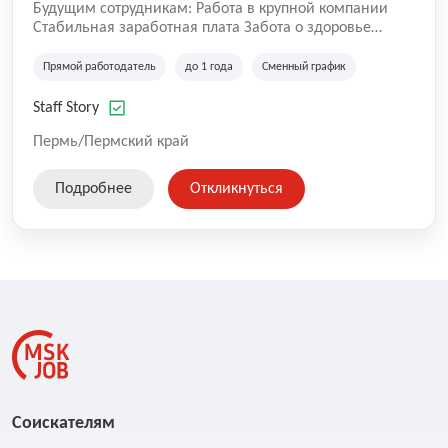
Будущим сотрудникам: Работа в крупной компании
Стабильная заработная плата Забота о здоровье
сотрудников Работа с профессионалами своего дела
Возможность профессионального и карьерного роста
Прямой работодатель
до 1 года
Сменный график
Мы продолжаем расти, делая работу команды Staff
Story удобнее, открывая возможности для постоянного
Staff Story
развития сотрудников.
Пермь/Пермский край
Подробнее
Откликнуться
Соискателям