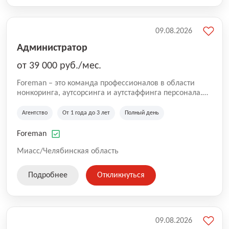
09.08.2026
Администратор
от 39 000 руб./мес.
Foreman – это команда профессионалов в области
нонкоринга, аутсорсинга и аутстаффинга персонала.
Мы помогаем Компаниям и их Руководителям
реализовывать проекты любой сложности, в которых
Агентство
От 1 года до 3 лет
Полный день
задействованы люди, и тем самым достигать нового
уровня роста и развития по всей России. В работе
Foreman
нашей компании постоянно находится множество
вакансий. Если вы не нашли подходящую вакансию,
Миасс/Челябинская область
то все равно можете прислать свое резюме и мы
свяжемся с вами в ближайшее время.
Подробнее
Откликнуться
09.08.2026