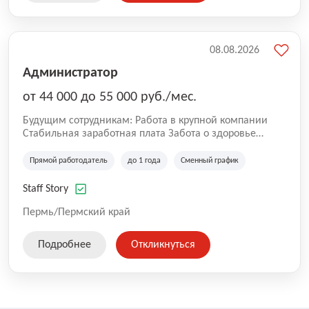
08.08.2026
Администратор
от 44 000 до 55 000 руб./мес.
Будущим сотрудникам: Работа в крупной компании
Стабильная заработная плата Забота о здоровье
сотрудников Работа с профессионалами своего дела
Возможность профессионального и карьерного роста
Прямой работодатель
до 1 года
Сменный график
Мы продолжаем расти, делая работу команды Staff
Story удобнее, открывая возможности для постоянного
Staff Story
развития сотрудников.
Пермь/Пермский край
Подробнее
Откликнуться