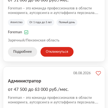
от 51 000 до 68 000 руб./мес.
Foreman – это команда профессионалов в области
нонкоринга, аутсорсинга и аутстаффинга персонала.
Мы помогаем Компаниям и их Руководителям
реализовывать проекты любой сложности, в которых
Агентство
От 1 года до 3 лет
Полный день
задействованы люди, и тем самым достигать нового
уровня роста и развития по всей России. В работе
Foreman
нашей компании постоянно находится множество
вакансий. Если вы не нашли подходящую вакансию,
Заречный/Пензенская область
то все равно можете прислать свое резюме и мы
свяжемся с вами в ближайшее время.
Подробнее
Откликнуться
08.08.2026
Администратор
от 47 500 до 63 000 руб./мес.
Foreman – это команда профессионалов в области
нонкоринга, аутсорсинга и аутстаффинга персонала.
Мы помогаем Компаниям и их Руководителям