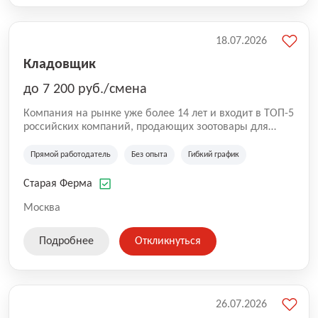
18.07.2026
Кладовщик
до 7 200 руб./смена
Компания на рынке уже более 14 лет и входит в ТОП-5
российских компаний, продающих зоотовары для
домашних животных. Помимо онлайн-магазина,
компания владеет 5 розничными магазинами, а также
Прямой работодатель
Без опыта
Гибкий график
представлена на всех крупнейших маркетплейсах
России (Wildberries, Ozon, Яндекс. Маркет и
Старая Ферма
СберМегаМаркет). «Старая ферма» специализируется
на глобальной доставке товаров по всей территории
Москва
России и за ее пределами. У компании более 18 000
SKU, премиальные бренды кормов и собственные
Подробнее
Откликнуться
СТМ.
26.07.2026