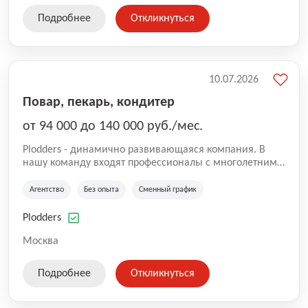
Подробнее
Откликнуться
10.07.2026
Повар, пекарь, кондитер
от 94 000 до 140 000 руб./мес.
Plodders - динамично развивающаяся компания. В
нашу команду входят профессионалы с многолетним
опытом коммерческой и операционной деятельности
на рынке аутсорсинга, а накопленный опыт позволяют
Агентство
Без опыта
Сменный график
нам быть уверенными в надлежащем качестве
оказываемых услуг.
Plodders
Москва
Подробнее
Откликнуться