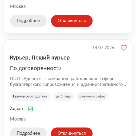
Москва
Подробнее
Откликнуться
14.07.2026
Курьер, Пеший курьер
По договоренности
ООО «Адвант» — компания, работающая в сфере
бухгалтерского сопровождения и административного
обслуживания бизнеса с 1996 года. Организация
зарегистрирована в Санкт-Петербурге и
Прямой работодатель
до 1 года
Сменный график
специализируется на оказании услуг для юридических
лиц и коммерческих организаций.
Адвант
Москва
Подробнее
Откликнуться