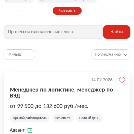
Сельское хозяйство
Дизайн, искусство, ивент
Развернуть
Бухгалтерия, финансы, инвестиции
Рабочие специальности
Фитнес, красота, спорт
Страхование
Найти
Медицина, фармацевтика
Маркетинг, PR, реклама
IT
Рестораны, кафе, общепит
Юриспруденция
HR, управление персоналом
Ритейл, продажи
Фильтр
Топ менеджмент, руководители
14.07.2026
Менеджер по логистике, менеджер по
ВЭД
от 99 500 до 132 600 руб./мес.
Прямой работодатель
Без опыта
Полный день
Адвант