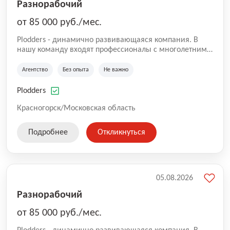
Разнорабочий
от 85 000 руб./мес.
Plodders - динамично развивающаяся компания. В
нашу команду входят профессионалы с многолетним
опытом коммерческой и операционной деятельности
на рынке аутсорсинга, а накопленный опыт позволяют
Агентство
Без опыта
Не важно
нам быть уверенными в надлежащем качестве
оказываемых услуг.
Plodders
Красногорск/Московская область
Подробнее
Откликнуться
05.08.2026
Разнорабочий
от 85 000 руб./мес.