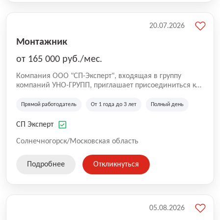
20.07.2026
Монтажник
от 165 000 руб./мес.
Компания ООО "СП-Эксперт", входящая в группу
компаний УНО-ГРУПП, приглашает присоединиться к
нашей команде на производственную площадку! Мы
работаем на рынке с 2005 года и оказываем комплекс
Прямой работодатель
От 1 года до 3 лет
Полный день
услуг по проектированию и строительству капитальных
зданий из гибридных модульных блоков свободной
СП Эксперт
планировки, используя современную технологию
гибридно-модульного строительства.
Солнечногорск/Московская область
Подробнее
Откликнуться
05.08.2026