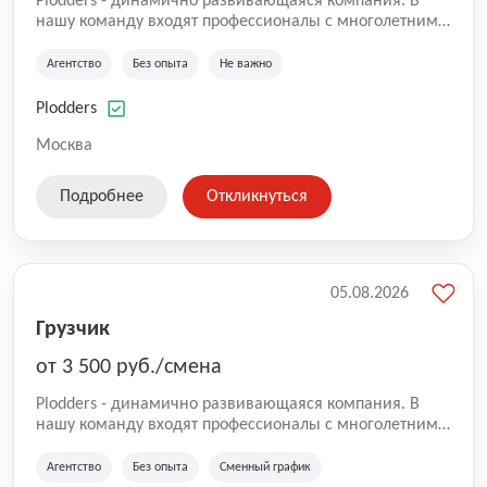
Plodders - динамично развивающаяся компания. В
нашу команду входят профессионалы с многолетним
опытом коммерческой и операционной деятельности
на рынке аутсорсинга, а накопленный опыт позволяют
Агентство
Без опыта
Не важно
нам быть уверенными в надлежащем качестве
оказываемых услуг.
Plodders
Москва
Подробнее
Откликнуться
05.08.2026
Грузчик
от 3 500 руб./смена
Plodders - динамично развивающаяся компания. В
нашу команду входят профессионалы с многолетним
опытом коммерческой и операционной деятельности
на рынке аутсорсинга, а накопленный опыт позволяют
Агентство
Без опыта
Сменный график