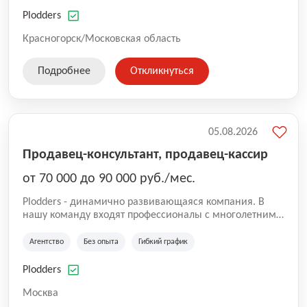
нам быть уверенными в надлежащем качестве
оказываемых услуг.
Plodders
Красногорск/Московская область
Подробнее
Откликнуться
05.08.2026
Продавец-консультант, продавец-кассир
от 70 000 до 90 000 руб./мес.
Plodders - динамично развивающаяся компания. В
нашу команду входят профессионалы с многолетним
опытом коммерческой и операционной деятельности
на рынке аутсорсинга, а накопленный опыт позволяют
Агентство
Без опыта
Гибкий график
нам быть уверенными в надлежащем качестве
оказываемых услуг.
Plodders
Москва