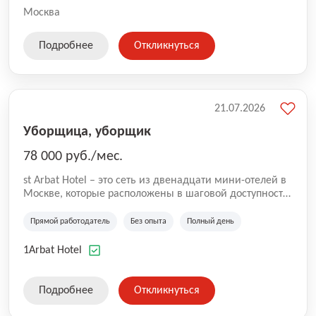
Москва
Подробнее
Откликнуться
21.07.2026
Уборщица, уборщик
78 000 руб./мес.
st Arbat Hotel – это сеть из двенадцати мини-отелей в
Москве, которые расположены в шаговой доступности
от метро Шоссе Энтузиастов, Авиамоторная,
Семеновская, Измайловская, Ботанический сад,
Прямой работодатель
Без опыта
Полный день
Чистые Пруды, Каширская, Таганская и
Академическая, Фрунзенская, Профсоюзная и
1Arbat Hotel
Тушинская. Все отели имеют рейтинг 8+ по оценкам
гостей booking.com
Подробнее
Откликнуться