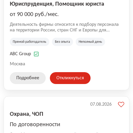
Юриспруденция, Помощник юриста
от 90 000 руб./мес.
Деятельность фирмы относится к подбору персонала
на территории России, стран СНГ и Европы для
юридических организаций, рекламе, искусству,
культуре и развлечениям, информационным
Прямой работодатель
Без опыта
Неполный день
технологиям, интернету.
ABC Group
Москва
Подробнее
Откликнуться
07.08.2026
Охрана, ЧОП
По договоренности