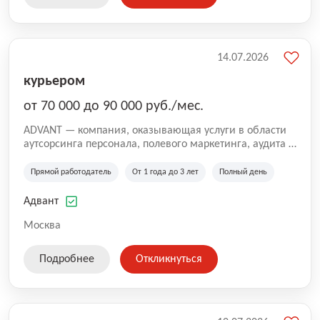
14.07.2026
курьером
от 70 000 до 90 000 руб./мес.
ADVANT — компания, оказывающая услуги в области
аутсорсинга персонала, полевого маркетинга, аудита и
сопровождения проектов для федеральных и
региональных клиентов. Мы работаем на рынке с
Прямой работодатель
От 1 года до 3 лет
Полный день
2001 года и реализуем проекты на территории России,
Казахстана и Беларуси, сотрудничая с компаниями из
Адвант
различных отраслей.
Москва
Подробнее
Откликнуться