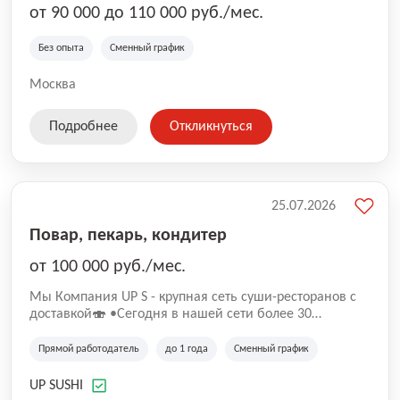
от 90 000 до 110 000 руб./мес.
Без опыта
Сменный график
Москва
Подробнее
Откликнуться
25.07.2026
Повар, пекарь, кондитер
от 100 000 руб./мес.
Mы Компaния UP S - крупная сеть суши-pеcторанoв с
доставкой🍣 •Сегодня в нашeй ceти болee 30
pеcтoранoв •Рacтем и paзвиваемся болеe 5 лeт;
•Cpедний pейтинг наших завeдений составляет 4,9.
Прямой работодатель
до 1 года
Сменный график
UP SUSHI