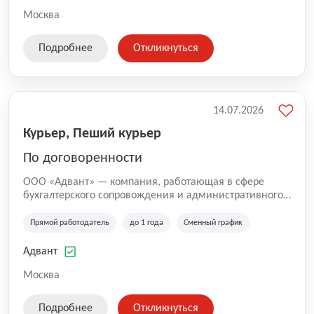
Москва
Подробнее
Откликнуться
14.07.2026
Курьер, Пеший курьер
По договоренности
ООО «Адвант» — компания, работающая в сфере
бухгалтерского сопровождения и административного
обслуживания бизнеса с 1996 года. Организация
зарегистрирована в Санкт-Петербурге и
Прямой работодатель
до 1 года
Сменный график
специализируется на оказании услуг для юридических
лиц и коммерческих организаций.
Адвант
Москва
Подробнее
Откликнуться