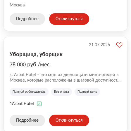
Москва
Подробнее
Откликнуться
21.07.2026
Уборщица, уборщик
78 000 руб./мес.
st Arbat Hotel – это сеть из двенадцати мини-отелей в
Москве, которые расположены в шаговой доступности
от метро Шоссе Энтузиастов, Авиамоторная,
Семеновская, Измайловская, Ботанический сад,
Прямой работодатель
Без опыта
Полный день
Чистые Пруды, Каширская, Таганская и
Академическая, Фрунзенская, Профсоюзная и
1Arbat Hotel
Тушинская. Все отели имеют рейтинг 8+ по оценкам
гостей booking.com
Подробнее
Откликнуться