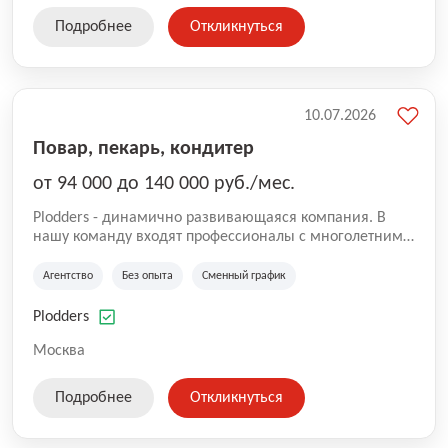
Подробнее
Откликнуться
10.07.2026
Повар, пекарь, кондитер
от 94 000 до 140 000 руб./мес.
Plodders - динамично развивающаяся компания. В
нашу команду входят профессионалы с многолетним
опытом коммерческой и операционной деятельности
на рынке аутсорсинга, а накопленный опыт позволяют
Агентство
Без опыта
Сменный график
нам быть уверенными в надлежащем качестве
оказываемых услуг.
Plodders
Москва
Подробнее
Откликнуться