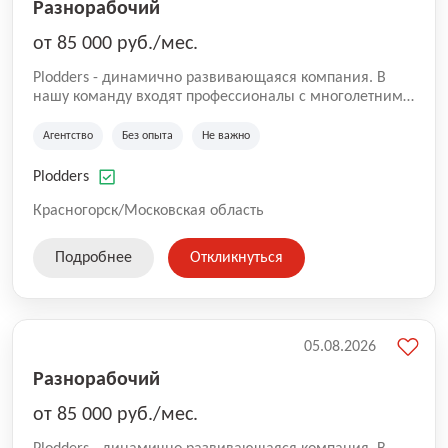
Разнорабочий
от 85 000 руб./мес.
Plodders - динамично развивающаяся компания. В
нашу команду входят профессионалы с многолетним
опытом коммерческой и операционной деятельности
на рынке аутсорсинга, а накопленный опыт позволяют
Агентство
Без опыта
Не важно
нам быть уверенными в надлежащем качестве
оказываемых услуг.
Plodders
Красногорск/Московская область
Подробнее
Откликнуться
05.08.2026
Разнорабочий
от 85 000 руб./мес.