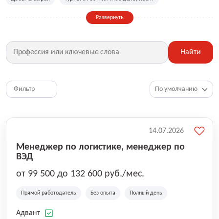
Сельское хозяйство
Дизайн, искусство, ивент
Развернуть
Бухгалтерия, финансы, инвестиции
Рабочие специальности
Фитнес, красота, спорт
Страхование
Найти
Медицина, фармацевтика
Маркетинг, PR, реклама
IT
Рестораны, кафе, общепит
Юриспруденция
HR, управление персоналом
Ритейл, продажи
Фильтр
Топ менеджмент, руководители
14.07.2026
Менеджер по логистике, менеджер по
ВЭД
от 99 500 до 132 600 руб./мес.
Прямой работодатель
Без опыта
Полный день
Адвант