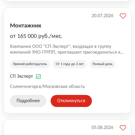
20.07.2026
Монтажник
от 165 000 руб./мес.
Компания ООО "СП-Эксперт", входящая в группу
компаний УНО-ГРУПП, приглашает присоединиться к
нашей команде на производственную площадку! Мы
работаем на рынке с 2005 года и оказываем комплекс
Прямой работодатель
От 1 года до 3 лет
Полный день
услуг по проектированию и строительству капитальных
зданий из гибридных модульных блоков свободной
СП Эксперт
планировки, используя современную технологию
гибридно-модульного строительства.
Солнечногорск/Московская область
Подробнее
Откликнуться
05.08.2026