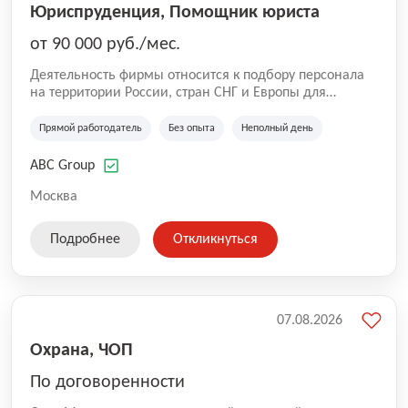
Юриспруденция, Помощник юриста
от 90 000 руб./мес.
Деятельность фирмы относится к подбору персонала
на территории России, стран СНГ и Европы для
юридических организаций, рекламе, искусству,
культуре и развлечениям, информационным
Прямой работодатель
Без опыта
Неполный день
технологиям, интернету.
ABC Group
Москва
Подробнее
Откликнуться
07.08.2026
Охрана, ЧОП
По договоренности