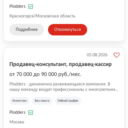
нам быть уверенными в надлежащем качестве
оказываемых услуг.
Plodders
Красногорск/Московская область
Подробнее
Откликнуться
05.08.2026
Продавец-консультант, продавец-кассир
от 70 000 до 90 000 руб./мес.
Plodders - динамично развивающаяся компания. В
нашу команду входят профессионалы с многолетним
опытом коммерческой и операционной деятельности
на рынке аутсорсинга, а накопленный опыт позволяют
Агентство
Без опыта
Гибкий график
нам быть уверенными в надлежащем качестве
оказываемых услуг.
Plodders
Москва