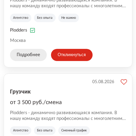
Plodders - динамично развивающаяся компания. В
нашу команду входят профессионалы с многолетним
опытом коммерческой и операционной деятельности
на рынке аутсорсинга, а накопленный опыт позволяют
Агентство
Без опыта
Не важно
нам быть уверенными в надлежащем качестве
оказываемых услуг.
Plodders
Москва
Подробнее
Откликнуться
05.08.2026
Грузчик
от 3 500 руб./смена
Plodders - динамично развивающаяся компания. В
нашу команду входят профессионалы с многолетним
опытом коммерческой и операционной деятельности
на рынке аутсорсинга, а накопленный опыт позволяют
Агентство
Без опыта
Сменный график