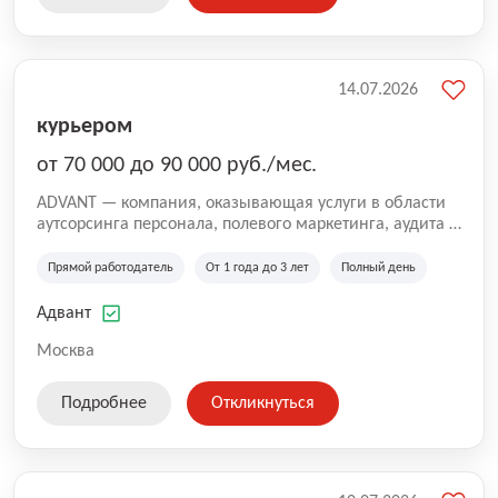
14.07.2026
курьером
от 70 000 до 90 000 руб./мес.
ADVANT — компания, оказывающая услуги в области
аутсорсинга персонала, полевого маркетинга, аудита и
сопровождения проектов для федеральных и
региональных клиентов. Мы работаем на рынке с
Прямой работодатель
От 1 года до 3 лет
Полный день
2001 года и реализуем проекты на территории России,
Казахстана и Беларуси, сотрудничая с компаниями из
Адвант
различных отраслей.
Москва
Подробнее
Откликнуться