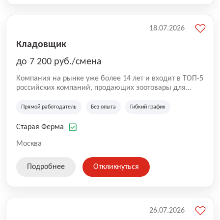
18.07.2026
Кладовщик
до 7 200 руб./смена
Компания на рынке уже более 14 лет и входит в ТОП-5
российских компаний, продающих зоотовары для
домашних животных. Помимо онлайн-магазина,
компания владеет 5 розничными магазинами, а также
Прямой работодатель
Без опыта
Гибкий график
представлена на всех крупнейших маркетплейсах
России (Wildberries, Ozon, Яндекс. Маркет и
Старая Ферма
СберМегаМаркет). «Старая ферма» специализируется
на глобальной доставке товаров по всей территории
Москва
России и за ее пределами. У компании более 18 000
SKU, премиальные бренды кормов и собственные
Подробнее
Откликнуться
СТМ.
26.07.2026