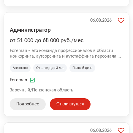
06.08.2026
Администратор
от 51 000 до 68 000 руб./мес.
Foreman – это команда профессионалов в области
нонкоринга, аутсорсинга и аутстаффинга персонала.
Мы помогаем Компаниям и их Руководителям
реализовывать проекты любой сложности, в которых
Агентство
От 1 года до 3 лет
Полный день
задействованы люди, и тем самым достигать нового
уровня роста и развития по всей России. В работе
Foreman
нашей компании постоянно находится множество
вакансий. Если вы не нашли подходящую вакансию,
Заречный/Пензенская область
то все равно можете прислать свое резюме и мы
свяжемся с вами в ближайшее время.
Подробнее
Откликнуться
06.08.2026