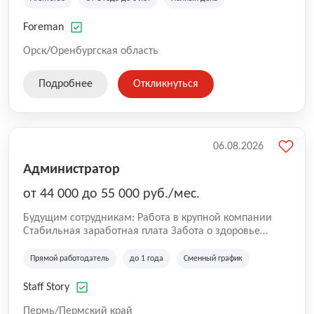
задействованы люди, и тем самым достигать нового
уровня роста и развития по всей России. В работе
Foreman
нашей компании постоянно находится множество
вакансий. Если вы не нашли подходящую вакансию,
Орск/Оренбургская область
то все равно можете прислать свое резюме и мы
свяжемся с вами в ближайшее время.
Подробнее
Откликнуться
06.08.2026
Администратор
от 44 000 до 55 000 руб./мес.
Будущим сотрудникам: Работа в крупной компании
Стабильная заработная плата Забота о здоровье
сотрудников Работа с профессионалами своего дела
Возможность профессионального и карьерного роста
Прямой работодатель
до 1 года
Сменный график
Мы продолжаем расти, делая работу команды Staff
Story удобнее, открывая возможности для постоянного
Staff Story
развития сотрудников.
Пермь/Пермский край