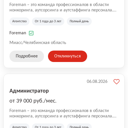
Foreman – это команда профессионалов в области
нонкоринга, аутсорсинга и аутстаффинга персонала.
Мы помогаем Компаниям и их Руководителям
реализовывать проекты любой сложности, в которых
Агентство
От 1 года до 3 лет
Полный день
задействованы люди, и тем самым достигать нового
уровня роста и развития по всей России. В работе
Foreman
нашей компании постоянно находится множество
вакансий. Если вы не нашли подходящую вакансию,
Миасс/Челябинская область
то все равно можете прислать свое резюме и мы
свяжемся с вами в ближайшее время.
Подробнее
Откликнуться
06.08.2026
Администратор
от 39 000 руб./мес.
Foreman – это команда профессионалов в области
нонкоринга, аутсорсинга и аутстаффинга персонала.
Мы помогаем Компаниям и их Руководителям
реализовывать проекты любой сложности, в которых
Агентство
От 1 года до 3 лет
Полный день