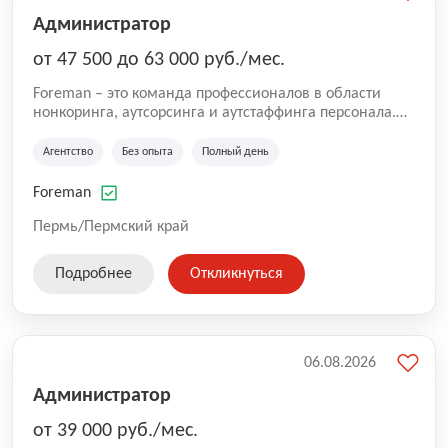
Администратор
от 47 500 до 63 000 руб./мес.
Foreman – это команда профессионалов в области
нонкоринга, аутсорсинга и аутстаффинга персонала.
Мы помогаем Компаниям и их Руководителям
реализовывать проекты любой сложности, в которых
Агентство
Без опыта
Полный день
задействованы люди, и тем самым достигать нового
уровня роста и развития по всей России. В работе
Foreman
нашей компании постоянно находится множество
вакансий. Если вы не нашли подходящую вакансию,
Пермь/Пермский край
то все равно можете прислать свое резюме и мы
свяжемся с вами в ближайшее время.
Подробнее
Откликнуться
06.08.2026
Администратор
от 39 000 руб./мес.