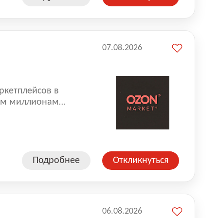
07.08.2026
ркетплейсов в
аем миллионам
одавцам — развивать
улыбкой 😊 Работая у
еской сети, где
а. Ozon
Подробнее
Откликнуться
ддержку
06.08.2026