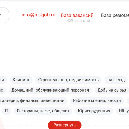
info@mskjob.ru
м
База вакансий
База резюм
1425 вакансий
ки
Клининг
Строительство, недвижимость
на склад
ес
Домашний, обслуживающий персонал
Добыча сырья
хгалтерия, финансы, инвестиции
Рабочие специальности
IT
Рестораны, кафе, общепит
Юриспруденция
HR, 
Развернуть