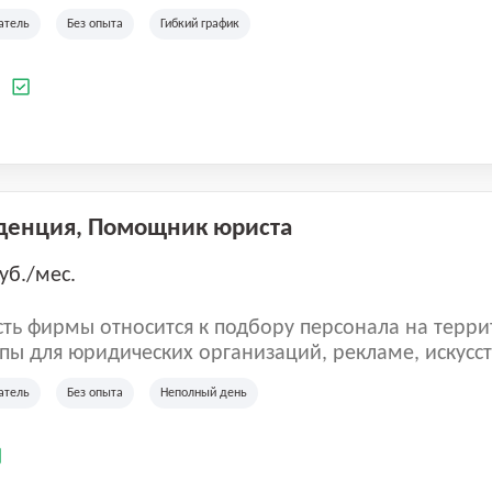
ладеет 5 розничными магазинами, а также предста
атель
Без опыта
Гибкий график
 маркетплейсах России (Wildberries, Ozon, Яндекс
аркет). «Старая ферма» специализируется на глоб
 всей территории России и за ее пределами. У ком
а
иальные бренды кормов и собственные СТМ.
денция, Помощник юриста
уб./мес.
ть фирмы относится к подбору персонала на терри
пы для юридических организаций, рекламе, искусств
иям, информационным технологиям, интернету.
атель
Без опыта
Неполный день