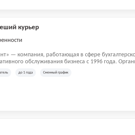
Пеший курьер
ренности
нт» — компания, работающая в сфере бухгалтерск
тивного обслуживания бизнеса с 1996 года. Орган
рована в Санкт-Петербурге и специализируется на 
атель
до 1 года
Сменный график
их лиц и коммерческих организаций.
м