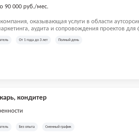
о 90 000 руб./мес.
омпания, оказывающая услуги в области аутсорси
аркетинга, аудита и сопровождения проектов для
ых клиентов. Мы работаем на рынке с 2001 года и
атель
От 1 года до 3 лет
Полный день
рии России, Казахстана и Беларуси, сотрудничая с
отраслей.
екарь, кондитер
ренности
атель
Без опыта
Сменный график