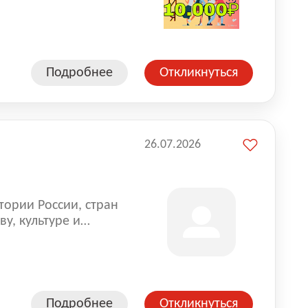
влена на всех
. Маркет и
альной доставке
пании более 18 000
Подробнее
Откликнуться
26.07.2026
тории России, стран
у, культуре и
Подробнее
Откликнуться