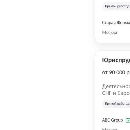
компания в
Прямой работод
крупнейших
СберМегаМ
товаров по
Старая Ферм
SKU, прем
Москва
Юриспру
от 90 000 р
Деятельнос
СНГ и Евро
развлечен
Прямой работод
ABC Group