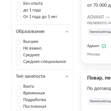
Без опыта
от 70 000 д
до 1 года
От 1 года до 3 лет
ADVANT — к
полевого м
региональн
Образование
Прямой работод
на террито
различных 
Высшее
Адвант
Не важно
Москва
Среднее
Среднее-специальное
Тип занятости
Повар, п
Вахта
По догово
Временная
Подработка
Прямой работод
Постоянная