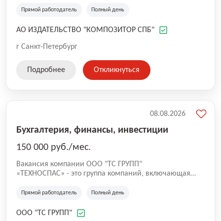
Крупнейшее музыкальное издательство России, более
40 лет на рынке.
Прямой работодатель
Полный день
АО ИЗДАТЕЛЬСТВО "КОМПОЗИТОР СПБ"
г Санкт-Петербург
Подробнее
Откликнуться
08.08.2026
Бухгалтерия, финансы, инвестиции
150 000 руб./мес.
Вакансия компании ООО "ТС ГРУПП"
«ТЕХНОСПАС» - это группа компаний, включающая
одноименное аварийно-спасательное и пожарно-
спасательное формирование. Современная
Прямой работодатель
Полный день
профессиональная аварийно- спасательная служба
«ТЕХНОСПАС» работает с 2007 года. Наша
ООО "ТС ГРУПП"
специализация – промышленная безопасность