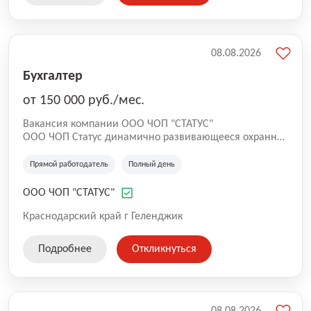
Красноярске.
08.08.2026
Бухгалтер
от 150 000 руб./мес.
Вакансия компании ООО ЧОП "СТАТУС"
ООО ЧОП Статус динамично развивающееся охранное
предприятие, которое оказывает все виды услуг в
охранной сфере. Предприятие осуществляет охрану
Прямой работодатель
Полный день
объектов санаторно-курортного комплекса и
строящихся инфраструктурных объектов в Геленджике.
ООО ЧОП "СТАТУС"
Мы уделяем большое внимание созданию достойных
условий труда своим сотрудникам, включая
Краснодарский край г Геленджик
заработную плату и социальный пакет.
Подробнее
Откликнуться
08.08.2026