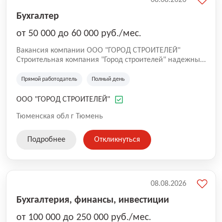
Бухгалтер
от 50 000 до 60 000 руб./мес.
Вакансия компании ООО "ГОРОД СТРОИТЕЛЕЙ"
Строительная компания "Город строителей" надежный
партнер в создании безопасного и комфортного
пространства. Выполняет профессиональный монтаж
Прямой работодатель
Полный день
внутренних инженерных сетей (отопление,
теплоснабжение, водоснабжение, канализация,
ООО "ГОРОД СТРОИТЕЛЕЙ"
пожарный водопровод, вентиляция).
Тюменская обл г Тюмень
Подробнее
Откликнуться
08.08.2026
Бухгалтерия, финансы, инвестиции
от 100 000 до 250 000 руб./мес.