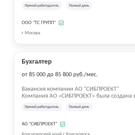
аварийно-спасательное и пожарно-спасат
Прямой работодатель
Полный день
Современная профессиональная аварийно-
«ТЕХНОСПАС» работает с 2007 года. Наша специализация – промышленная
безопасность опасных производственных о
ООО "ТС ГРУПП"
«ТЕХНОСПАС» — один из ведущих российск
г Москва
промышленной и пожарной безопасности 
объектов. Мы обеспечиваем надежную защ
Бухгалтер
от 85 000 до 85 800 руб./мес.
Вакансия компании АО "СИБПРОЕКТ"
Компания АО «СИБПРОЕКТ» была создана в
деятельности компании была выбрана пер
Прямой работодатель
Полный день
драгоценные металлы. Опыт работ коллек
и на производственных площадках ряда в
предприятий и технологические возможно
АО "СИБПРОЕКТ"
фундаментом в запуске функционирования
Красноярский край г Красноярск