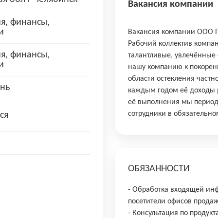
Вакансия компании
я, финансы,
и
Вакансия компании ООО 
Рабочий коллектив компан
я, финансы,
талантливые, увлечённые
и
нашу компанию к покорени
области остекления частн
нь
каждым годом её доходы ра
её выполнения мы период
сотрудники в обязательно
ся
ОБЯЗАННОСТИ
- Обработка входящей инф
посетители офисов продаж
- Консультация по продук