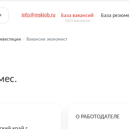
info@mskjob.ru
м
База вакансий
База резюм
1423 вакансии
инвестиции
/
Вакансии экономист
мес.
О РАБОТОДАТЕЛЕ
ский край г