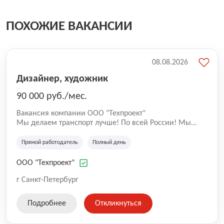
ПОХОЖИЕ ВАКАНСИИ
08.08.2026
Дизайнер, художник
90 000 руб./мес.
Вакансия компании ООО "Техпроект"
Мы делаем транспорт лучше! По всей России! Мы
группа компаний, в которую входят ООО "Техпроет",
ООО"Современные технологии" - 17 лет на рынке,
Прямой работодатель
Полный день
стоим у истоков цифровизации транспортной отрасли.
Все эти годы мы остаемся лидерами в своей нише:
ООО "Техпроект"
создаем высокотехнологичное программное
обеспечение для общественного транспорта,
г Санкт-Петербург
обеспечиваем цифровыми решениями крупнейших
перевозчиков и операторов оплаты проезда. Участвуем
Подробнее
Откликнуться
в реализации транспортных реформ, работаем в том
числе с органами госвласти.