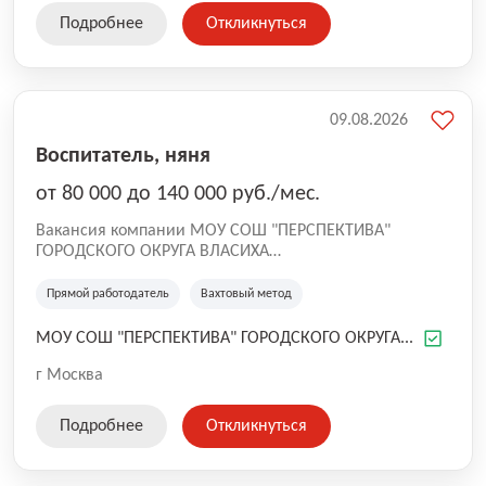
в коллективе и поддержка руководства.
Подробнее
Откликнуться
09.08.2026
Воспитатель, няня
от 80 000 до 140 000 руб./мес.
Вакансия компании МОУ СОШ "ПЕРСПЕКТИВА"
ГОРОДСКОГО ОКРУГА ВЛАСИХА
Мы - образовательное учреждение, расположенное в
уютном зеленом живописном посёлке Власиха ЗАТО
Прямой работодатель
Вахтовый метод
Подмосковья. Наша цель — предоставление
качественного образования и развитие творческого
МОУ СОШ "ПЕРСПЕКТИВА" ГОРОДСКОГО ОКРУГА...
потенциала учащихся. Мы стремимся создать
оптимальные
г Москва
Подробнее
Откликнуться