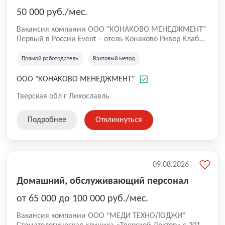
50 000 руб./мес.
Вакансия компании ООО "КОНАКОВО МЕНЕДЖМЕНТ"
Первый в России Event – отель Конаково Ривер Клаб
4* претендует на уникальность среди загородных
отелей. Преимущества в природном расположении и
Прямой работодатель
Вахтовый метод
возможностях для всех видов отдыха: Преимущества: -
огромная благоустроенная территория в 200 га - 7-ми
ООО "КОНАКОВО МЕНЕДЖМЕНТ"
километровая береговая линия и большая вода - 5
островов, доступных для посещения и проживания -
Тверская обл г Лихославль
развитая инфраструктура и профессиональные услуги -
cвыше 100 грандиозных событий в год!
Подробнее
Откликнуться
09.08.2026
Домашний, обслуживающий персонал
от 65 000 до 100 000 руб./мес.
Вакансия компании ООО "МЕДИ ТЕХНОЛОДЖИ"