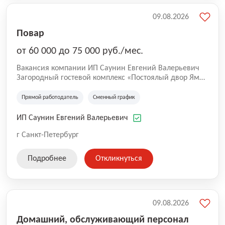
09.08.2026
Повар
от 60 000 до 75 000 руб./мес.
Вакансия компании ИП Саунин Евгений Валерьевич
Загородный гостевой комплекс «Постоялый двор Ям»
находится в близи г. Пушкин и г .Колпино представлен
гостевым домом на 28 номеров различных категорий,
Прямой работодатель
Сменный график
кафе, «Охотничьей беседкой» с камином, летней
террасой и русской баней!
ИП Саунин Евгений Валерьевич
г Санкт-Петербург
Подробнее
Откликнуться
09.08.2026
Домашний, обслуживающий персонал