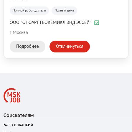
Компания выполняет аналитическое сопровождение
геологических работ (химический анализ
Прямой работодатель
Полный день
геологических проб).
ООО "СТЮАРТ ГЕОКЕМИКЛ ЭНД ЭССЕЙ"
г Москва
Подробнее
Откликнуться
Соискателям
База вакансий