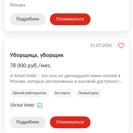
Москва
Подробнее
Откликнуться
21.07.2026
Уборщица, уборщик
78 000 руб./мес.
st Arbat Hotel – это сеть из двенадцати мини-отелей в
Москве, которые расположены в шаговой доступности
от метро Шоссе Энтузиастов, Авиамоторная,
Семеновская, Измайловская, Ботанический сад,
Прямой работодатель
Без опыта
Полный день
Чистые Пруды, Каширская, Таганская и
Академическая, Фрунзенская, Профсоюзная и
1Arbat Hotel
Тушинская. Все отели имеют рейтинг 8+ по оценкам
гостей booking.com
Подробнее
Откликнуться