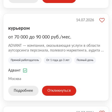
14.07.2026
курьером
от 70 000 до 90 000 руб./мес.
ADVANT — компания, оказывающая услуги в области
аутсорсинга персонала, полевого маркетинга, аудита и
сопровождения проектов для федеральных и
региональных клиентов. Мы работаем на рынке с
Прямой работодатель
От 1 года до 3 лет
Полный день
2001 года и реализуем проекты на территории России,
Казахстана и Беларуси, сотрудничая с компаниями из
Адвант
различных отраслей.
Москва
Подробнее
Откликнуться