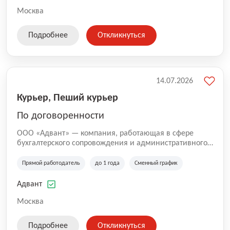
Москва
Подробнее
Откликнуться
14.07.2026
Курьер, Пеший курьер
По договоренности
ООО «Адвант» — компания, работающая в сфере
бухгалтерского сопровождения и административного
обслуживания бизнеса с 1996 года. Организация
зарегистрирована в Санкт-Петербурге и
Прямой работодатель
до 1 года
Сменный график
специализируется на оказании услуг для юридических
лиц и коммерческих организаций.
Адвант
Москва
Подробнее
Откликнуться