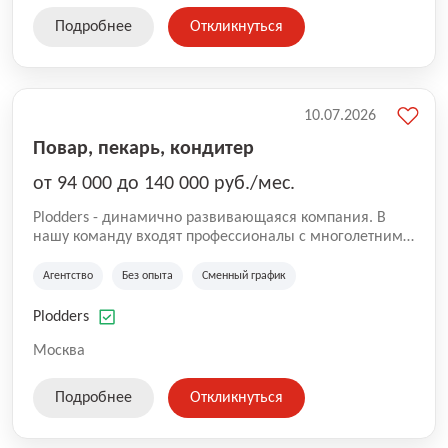
Подробнее
Откликнуться
10.07.2026
Повар, пекарь, кондитер
от 94 000 до 140 000 руб./мес.
Plodders - динамично развивающаяся компания. В
нашу команду входят профессионалы с многолетним
опытом коммерческой и операционной деятельности
на рынке аутсорсинга, а накопленный опыт позволяют
Агентство
Без опыта
Сменный график
нам быть уверенными в надлежащем качестве
оказываемых услуг.
Plodders
Москва
Подробнее
Откликнуться