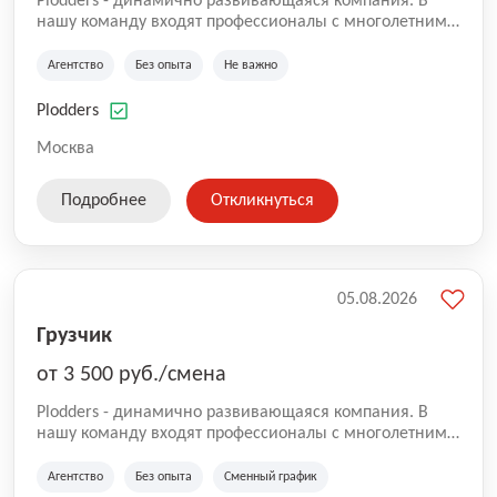
Plodders - динамично развивающаяся компания. В
нашу команду входят профессионалы с многолетним
опытом коммерческой и операционной деятельности
на рынке аутсорсинга, а накопленный опыт позволяют
Агентство
Без опыта
Не важно
нам быть уверенными в надлежащем качестве
оказываемых услуг.
Plodders
Москва
Подробнее
Откликнуться
05.08.2026
Грузчик
от 3 500 руб./смена
Plodders - динамично развивающаяся компания. В
нашу команду входят профессионалы с многолетним
опытом коммерческой и операционной деятельности
на рынке аутсорсинга, а накопленный опыт позволяют
Агентство
Без опыта
Сменный график