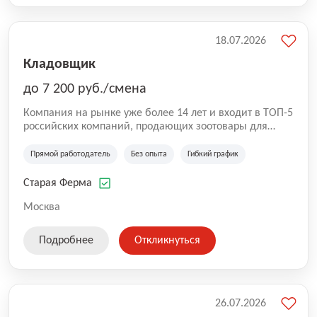
18.07.2026
Кладовщик
до 7 200 руб./смена
Компания на рынке уже более 14 лет и входит в ТОП-5
российских компаний, продающих зоотовары для
домашних животных. Помимо онлайн-магазина,
компания владеет 5 розничными магазинами, а также
Прямой работодатель
Без опыта
Гибкий график
представлена на всех крупнейших маркетплейсах
России (Wildberries, Ozon, Яндекс. Маркет и
Старая Ферма
СберМегаМаркет). «Старая ферма» специализируется
на глобальной доставке товаров по всей территории
Москва
России и за ее пределами. У компании более 18 000
SKU, премиальные бренды кормов и собственные
Подробнее
Откликнуться
СТМ.
26.07.2026