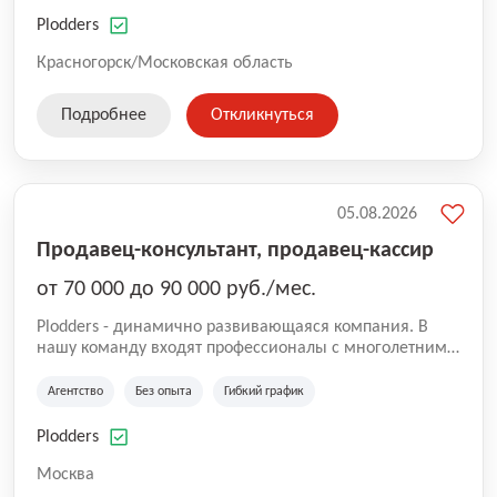
нам быть уверенными в надлежащем качестве
оказываемых услуг.
Plodders
Красногорск/Московская область
Подробнее
Откликнуться
05.08.2026
Продавец-консультант, продавец-кассир
от 70 000 до 90 000 руб./мес.
Plodders - динамично развивающаяся компания. В
нашу команду входят профессионалы с многолетним
опытом коммерческой и операционной деятельности
на рынке аутсорсинга, а накопленный опыт позволяют
Агентство
Без опыта
Гибкий график
нам быть уверенными в надлежащем качестве
оказываемых услуг.
Plodders
Москва