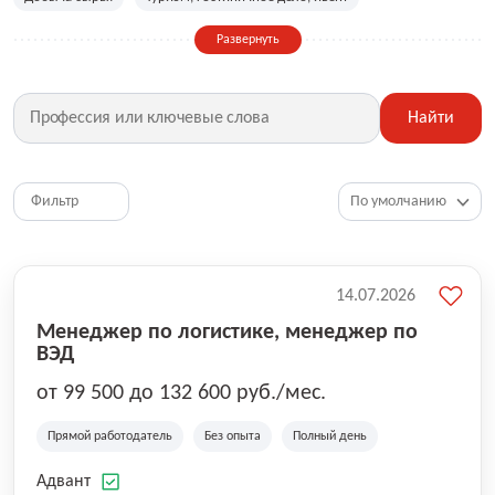
Сельское хозяйство
Дизайн, искусство, ивент
Развернуть
Бухгалтерия, финансы, инвестиции
Рабочие специальности
Фитнес, красота, спорт
Страхование
Найти
Медицина, фармацевтика
Маркетинг, PR, реклама
IT
Рестораны, кафе, общепит
Юриспруденция
HR, управление персоналом
Ритейл, продажи
Фильтр
Топ менеджмент, руководители
14.07.2026
Менеджер по логистике, менеджер по
ВЭД
от 99 500 до 132 600 руб./мес.
Прямой работодатель
Без опыта
Полный день
Адвант