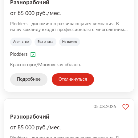
Разнорабочий
от 85 000 руб./мес.
Plodders - динамично развивающаяся компания. В
нашу команду входят профессионалы с многолетним
опытом коммерческой и операционной деятельности
на рынке аутсорсинга, а накопленный опыт позволяют
Агентство
Без опыта
Не важно
нам быть уверенными в надлежащем качестве
оказываемых услуг.
Plodders
Красногорск/Московская область
Подробнее
Откликнуться
05.08.2026
Разнорабочий
от 85 000 руб./мес.