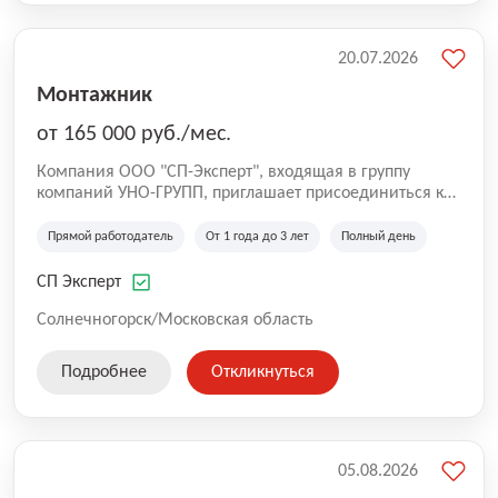
20.07.2026
Монтажник
от 165 000 руб./мес.
Компания ООО "СП-Эксперт", входящая в группу
компаний УНО-ГРУПП, приглашает присоединиться к
нашей команде на производственную площадку! Мы
работаем на рынке с 2005 года и оказываем комплекс
Прямой работодатель
От 1 года до 3 лет
Полный день
услуг по проектированию и строительству капитальных
зданий из гибридных модульных блоков свободной
СП Эксперт
планировки, используя современную технологию
гибридно-модульного строительства.
Солнечногорск/Московская область
Подробнее
Откликнуться
05.08.2026