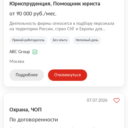
Юриспруденция, Помощник юриста
от 90 000 руб./мес.
Деятельность фирмы относится к подбору персонала
на территории России, стран СНГ и Европы для
юридических организаций, рекламе, искусству,
культуре и развлечениям, информационным
Прямой работодатель
Без опыта
Неполный день
технологиям, интернету.
ABC Group
Москва
Подробнее
Откликнуться
07.07.2026
Охрана, ЧОП
По договоренности