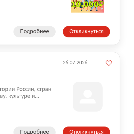
влена на всех
. Маркет и
альной доставке
пании более 18 000
Подробнее
Откликнуться
26.07.2026
тории России, стран
у, культуре и
Подробнее
Откликнуться