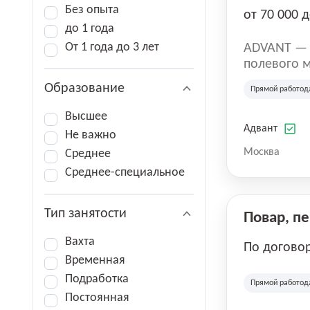
Без опыта
от 70 000 д
до 1 года
От 1 года до 3 лет
ADVANT — к
полевого м
региональн
Образование
Прямой работод
на террито
различных 
Высшее
Адвант
Не важно
Москва
Среднее
Среднее-специальное
Тип занятости
Повар, п
Вахта
По догово
Временная
Подработка
Прямой работод
Постоянная