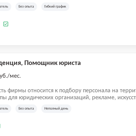
ладеет 5 розничными магазинами, а также предста
атель
Без опыта
Гибкий график
 маркетплейсах России (Wildberries, Ozon, Яндекс
аркет). «Старая ферма» специализируется на глоб
 всей территории России и за ее пределами. У ком
а
иальные бренды кормов и собственные СТМ.
денция, Помощник юриста
уб./мес.
ть фирмы относится к подбору персонала на терри
пы для юридических организаций, рекламе, искусств
иям, информационным технологиям, интернету.
атель
Без опыта
Неполный день