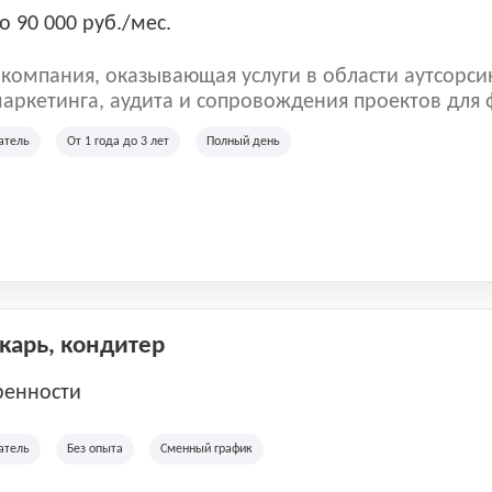
о 90 000 руб./мес.
омпания, оказывающая услуги в области аутсорси
аркетинга, аудита и сопровождения проектов для
ых клиентов. Мы работаем на рынке с 2001 года и
атель
От 1 года до 3 лет
Полный день
рии России, Казахстана и Беларуси, сотрудничая с
отраслей.
екарь, кондитер
ренности
атель
Без опыта
Сменный график