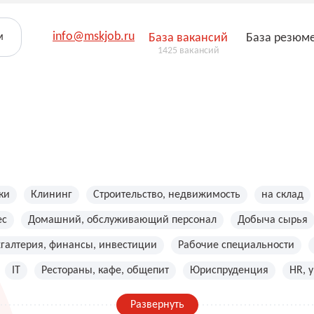
info@mskjob.ru
м
База вакансий
База резюм
1425 вакансий
ки
Клининг
Строительство, недвижимость
на склад
ес
Домашний, обслуживающий персонал
Добыча сырья
хгалтерия, финансы, инвестиции
Рабочие специальности
IT
Рестораны, кафе, общепит
Юриспруденция
HR, 
Развернуть