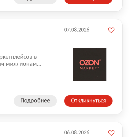
07.08.2026
ркетплейсов в
аем миллионам
одавцам — развивать
улыбкой 😊 Работая у
еской сети, где
а. Ozon
Подробнее
Откликнуться
ддержку
06.08.2026