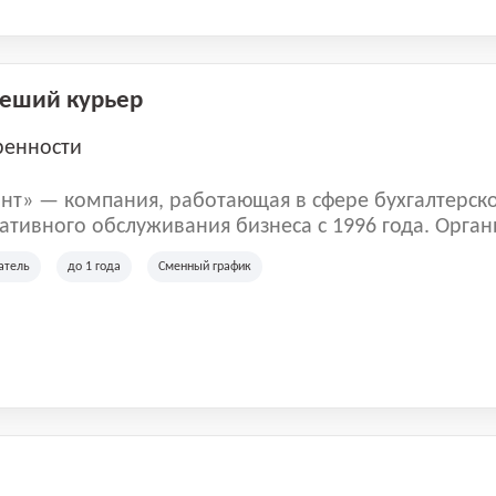
Пеший курьер
ренности
нт» — компания, работающая в сфере бухгалтерск
тивного обслуживания бизнеса с 1996 года. Орган
рована в Санкт-Петербурге и специализируется на 
атель
до 1 года
Сменный график
их лиц и коммерческих организаций.
м