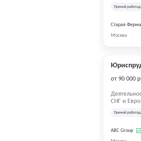
компания в
Прямой работод
крупнейших
СберМегаМ
товаров по
Старая Ферм
SKU, прем
Москва
Юриспру
от 90 000 р
Деятельнос
СНГ и Евро
развлечен
Прямой работод
ABC Group