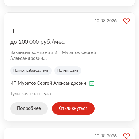
10.08.2026
IT
до 200 000 руб./мес.
Вакансия компании ИП Муратов Сергей
Александрович
СТО Микроавтобусов Mercedes, Volkswagen.
Техническое обслуживание и ремонт коммерческого
Прямой работодатель
Полный день
транспорта и легковых автомобилей. Ремонт
топливной аппаратуры дизельных двигателей.
ИП Муратов Сергей Александрович
Тульская обл г Тула
Подробнее
Откликнуться
10.08.2026