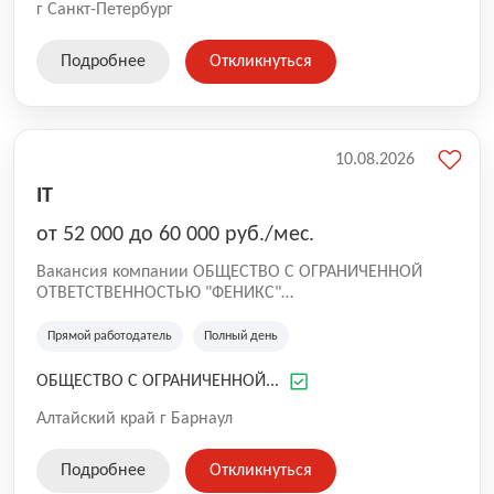
г Санкт-Петербург
Подробнее
Откликнуться
10.08.2026
IT
от 52 000 до 60 000 руб./мес.
Вакансия компании ОБЩЕСТВО С ОГРАНИЧЕННОЙ
ОТВЕТСТВЕННОСТЬЮ "ФЕНИКС"
Компания "Феникс" основана в 2008 году.
Направление компании: проектирование и
Прямой работодатель
Полный день
производство платежных, информационных
терминалов, изготовление разнообразных корпусных
ОБЩЕСТВО С ОГРАНИЧЕННОЙ...
и прочих металлоизделий, также оказание услуг, такие
как полимерное окрашивание металлов, лазерная
Алтайский край г Барнаул
резка и гибка листового металла.
Подробнее
Откликнуться