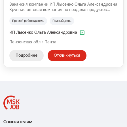
Вакансия компании ИП Лысенко Ольга Александровна
Крупная оптовая компания по продаже продуктов
питания, стабильно работающая на рынке Пензы и
области в течении многих лет.
Прямой работодатель
Полный день
ИП Лысенко Ольга Александровна
Пензенская обл г Пенза
Подробнее
Откликнуться
Соискателям