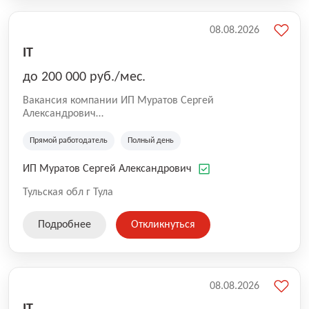
08.08.2026
IT
до 200 000 руб./мес.
Вакансия компании ИП Муратов Сергей
Александрович
СТО Микроавтобусов Mercedes, Volkswagen.
Техническое обслуживание и ремонт коммерческого
Прямой работодатель
Полный день
транспорта и легковых автомобилей. Ремонт
топливной аппаратуры дизельных двигателей.
ИП Муратов Сергей Александрович
Тульская обл г Тула
Подробнее
Откликнуться
08.08.2026