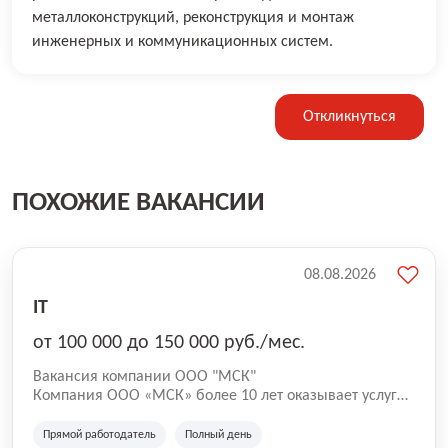
металлоконструкций, реконструкция и монтаж
инженерных и коммуникационных систем.
Откликнуться
ПОХОЖИЕ ВАКАНСИИ
08.08.2026
IT
от 100 000 до 150 000 руб./мес.
Вакансия компании ООО "МСК"
Компания ООО «МСК» более 10 лет оказывает услуги
по вывозу мусора и предоставляет весь спектр по
вывозу любых типов отходов: - ТКО (твердые
Прямой работодатель
Полный день