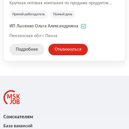
Крупная оптовая компания по продаже продуктов
питания, стабильно работающая на рынке Пензы и
области в течении многих лет.
Прямой работодатель
Полный день
ИП Лысенко Ольга Александровна
Пензенская обл г Пенза
Подробнее
Откликнуться
Соискателям
База вакансий