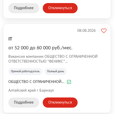
Подробнее
Откликнуться
08.08.2026
IT
от 52 000 до 60 000 руб./мес.
Вакансия компании ОБЩЕСТВО С ОГРАНИЧЕННОЙ
ОТВЕТСТВЕННОСТЬЮ "ФЕНИКС"
Компания "Феникс" основана в 2008 году.
Направление компании: проектирование и
Прямой работодатель
Полный день
производство платежных, информационных
терминалов, изготовление разнообразных корпусных
ОБЩЕСТВО С ОГРАНИЧЕННОЙ...
и прочих металлоизделий, также оказание услуг, такие
как полимерное окрашивание металлов, лазерная
Алтайский край г Барнаул
резка и гибка листового металла.
Подробнее
Откликнуться