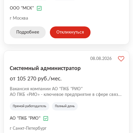
коммунальные отходы); - строительный мусор ; -
мусор от слома и разборки зданий; - КГМ
ООО "МСК"
(крупногабаритный мусор); - вторсырье (стеклобой,
ПЭТ, ПВХ, металлолом и др.); - порубочные остатки; -
г Москва
уборка и вывоз снега с погрузкой. Мы работаем в
Москве и Московской области и наш автопарк
Подробнее
Откликнуться
включает более 100 единиц специализированной
техники: бункеровозы МАЗ, КАМАЗ; мультилифты.
08.08.2026
Системный администратор
от 105 270 руб./мес.
Вакансия компании АО "ПКБ "РИО"
АО ПКБ «РИО» - ключевое предприятие в сфере связи.
Мы разрабатываем и внедряем автоматизированные
комплексы связи для надводных кораблей. Сейчас в
Прямой работодатель
Полный день
команду требуется опытный системный
администратор, готовый работать на объектах
АО "ПКБ "РИО"
заказчика и управлять ИТ-инфраструктурой.
г Санкт-Петербург