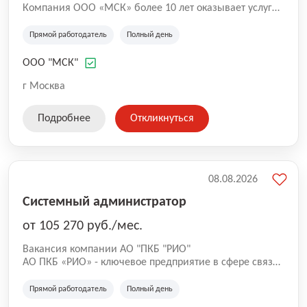
Компания ООО «МСК» более 10 лет оказывает услуги
по вывозу мусора и предоставляет весь спектр по
вывозу любых типов отходов: - ТКО (твердые
Прямой работодатель
Полный день
коммунальные отходы); - строительный мусор ; -
мусор от слома и разборки зданий; - КГМ
ООО "МСК"
(крупногабаритный мусор); - вторсырье (стеклобой,
ПЭТ, ПВХ, металлолом и др.); - порубочные остатки; -
г Москва
уборка и вывоз снега с погрузкой. Мы работаем в
Москве и Московской области и наш автопарк
Подробнее
Откликнуться
включает более 100 единиц специализированной
техники: бункеровозы МАЗ, КАМАЗ; мультилифты.
08.08.2026
Системный администратор
от 105 270 руб./мес.
Вакансия компании АО "ПКБ "РИО"
АО ПКБ «РИО» - ключевое предприятие в сфере связи.
Мы разрабатываем и внедряем автоматизированные
комплексы связи для надводных кораблей. Сейчас в
Прямой работодатель
Полный день
команду требуется опытный системный