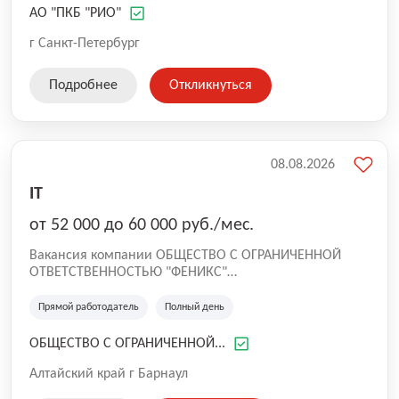
администратор, готовый работать на объектах
АО "ПКБ "РИО"
заказчика и управлять ИТ-инфраструктурой.
г Санкт-Петербург
Подробнее
Откликнуться
08.08.2026
IT
от 52 000 до 60 000 руб./мес.
Вакансия компании ОБЩЕСТВО С ОГРАНИЧЕННОЙ
ОТВЕТСТВЕННОСТЬЮ "ФЕНИКС"
Компания "Феникс" основана в 2008 году.
Направление компании: проектирование и
Прямой работодатель
Полный день
производство платежных, информационных
терминалов, изготовление разнообразных корпусных
ОБЩЕСТВО С ОГРАНИЧЕННОЙ...
и прочих металлоизделий, также оказание услуг, такие
как полимерное окрашивание металлов, лазерная
Алтайский край г Барнаул
резка и гибка листового металла.