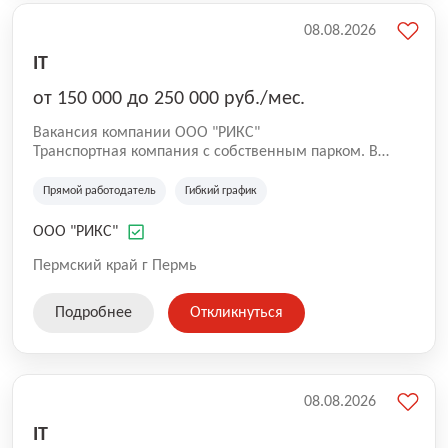
08.08.2026
IT
от 150 000 до 250 000 руб./мес.
Вакансия компании ООО "РИКС"
Транспортная компания с собственным парком. В
связи с увеличением автопарка ждём в нашу команду
водителя-экспедитора категории СЕ.
Прямой работодатель
Гибкий график
ООО "РИКС"
Пермский край г Пермь
Подробнее
Откликнуться
08.08.2026
IT