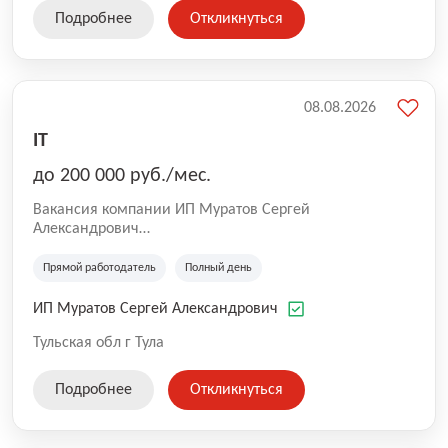
Подробнее
Откликнуться
08.08.2026
IT
до 200 000 руб./мес.
Вакансия компании ИП Муратов Сергей
Александрович
СТО Микроавтобусов Mercedes, Volkswagen.
Техническое обслуживание и ремонт коммерческого
Прямой работодатель
Полный день
транспорта и легковых автомобилей. Ремонт
топливной аппаратуры дизельных двигателей.
ИП Муратов Сергей Александрович
Тульская обл г Тула
Подробнее
Откликнуться