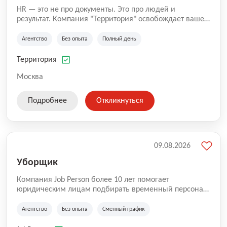
HR — это не про документы. Это про людей и
результат. Компания "Территория" освобождает ваше
время от рутины. Мы закрываем все задачи по
управлению персоналом: находим таланты,
Агентство
Без опыта
Полный день
начисляем зарплату, ведём кадровое
делопроизводство. Ваша команда растёт, а вы —
Территория
концентрируетесь на главном.
Москва
Подробнее
Откликнуться
09.08.2026
Уборщик
Компания Job Person более 10 лет помогает
юридическим лицам подбирать временный персонал
в Москве и в регионах. Кого мы предоставляем: -
Грузчиков - Комплектовщиков - Сканировщиков -
Агентство
Без опыта
Сменный график
Упаковщиков - Разнорабочих - Маркировщиков -