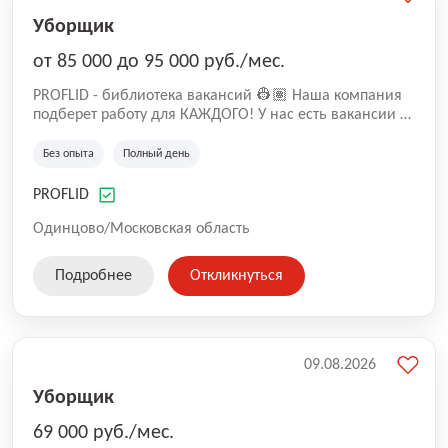
Уборщик
от 85 000 до 95 000 руб./мес.
PROFLID - библиотека вакансий 👷🏽 Наша компания
подберет работу для КАЖДОГО! У нас есть вакансии в
магазинах, ресторанах, на складах и производствах
🙌🏼 📍Мы готовы предложить: - Варианты работы в
Без опыта
Полный день
различных регионах страны, - Близость к дому и
комфортные рабочие часы, - Честные зарплаты в
PROFLID
объявлениях и гарантированную оплату труда, -
⁠Бонусы и премии, - Четкие инструкции и
Одинцово/Московская область
качественную адаптацию. - ⁠Благоприятная обстановка
в коллективе и поддержка руководства.
Подробнее
Откликнуться
09.08.2026
Уборщик
69 000 руб./мес.