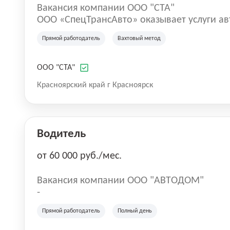
Вакансия компании ООО "СТА"
ООО «СпецТрансАвто» оказывает услуги а
нефтегазовой отрасли с 2016 года. Компан
Прямой работодатель
Вахтовый метод
услуг специализированного нефтепромысл
спецтехники, востребованной на участках
иных производственных проектах. Компан
ООО "СТА"
технической эксплуатационной базой, ка
Красноярский край г Красноярск
организации эффективной работы транспо
производственных задач Заказчиков.
Водитель
от 60 000 руб./мес.
Вакансия компании ООО "АВТОДОМ"
-
Прямой работодатель
Полный день