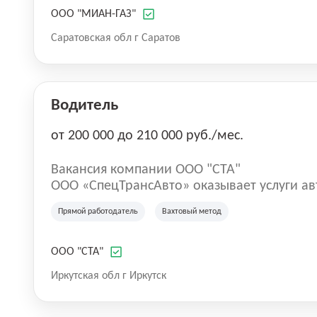
ООО "МИАН-ГАЗ"
Саратовская обл г Саратов
Водитель
от 200 000 до 210 000 руб./мес.
Вакансия компании ООО "СТА"
ООО «СпецТрансАвто» оказывает услуги а
нефтегазовой отрасли с 2016 года. Компан
Прямой работодатель
Вахтовый метод
услуг специализированного нефтепромысл
спецтехники, востребованной на участках
иных производственных проектах. Компан
ООО "СТА"
технической эксплуатационной базой, ка
Иркутская обл г Иркутск
организации эффективной работы транспо
производственных задач Заказчиков.