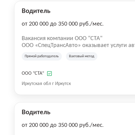
Водитель
от 200 000 до 350 000 руб./мес.
Вакансия компании ООО "СТА"
ООО «СпецТрансАвто» оказывает услуги а
нефтегазовой отрасли с 2016 года. Компан
Прямой работодатель
Вахтовый метод
услуг специализированного нефтепромысл
спецтехники, востребованной на участках
иных производственных проектах. Компан
ООО "СТА"
технической эксплуатационной базой, ка
Иркутская обл г Иркутск
организации эффективной работы транспо
производственных задач Заказчиков.
Водитель
от 200 000 до 350 000 руб./мес.