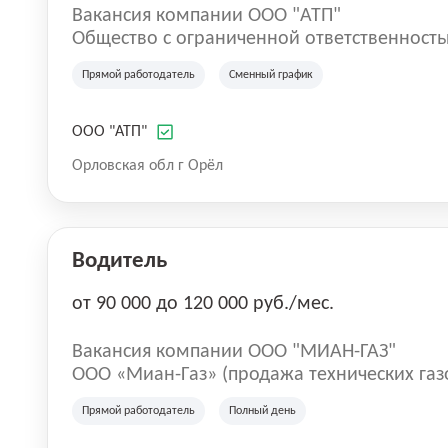
Вакансия компании ООО "АТП"
Общество с ограниченной ответственност
предприятие» (ООО «АТП») создано в июне
Прямой работодатель
Сменный график
удовлетворения потребности населения Ор
межмуниципальных пассажирских перевозк
безопасности и надлежащего качества оказываемых 
ООО "АТП"
время Общество активно развивается и об
Орловская обл г Орёл
человек. В ООО «АТП» осуществляют свою деятельность 
№1 (Орловская), №2 (Мценская), №3 (Ливе
Водитель
от 90 000 до 120 000 руб./мес.
Вакансия компании ООО "МИАН-ГАЗ"
ООО «Миан-Газ» (продажа технических газ
главного бухгалтера
Прямой работодатель
Полный день