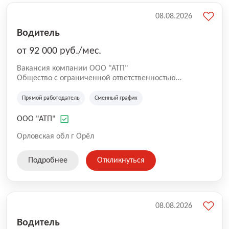
08.08.2026
Водитель
от 92 000 руб./мес.
Вакансия компании ООО "АТП"
Общество с ограниченной ответственностью
«Автотранспортное предприятие» (ООО «АТП»)
создано в июне 2024 года с целью удовлетворения
Прямой работодатель
Сменный график
потребности населения Орловской области в
межмуниципальных пассажирских перевозках, а
ООО "АТП"
также обеспечения безопасности и надлежащего
качества оказываемых услуг. В настоящее время
Орловская обл г Орёл
Общество активно развивается и обеспечивает
работой более 168 человек. В ООО «АТП»
Подробнее
Откликнуться
осуществляют свою деятельность три автоколонны:
№1 (Орловская), №2 (Мценская), №3 (Ливенская).
08.08.2026
Водитель