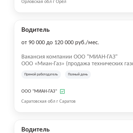
Орловская обл г Орёл
человек. В ООО «АТП» осуществляют свою деятельность 
№1 (Орловская), №2 (Мценская), №3 (Ливе
Водитель
от 90 000 до 120 000 руб./мес.
Вакансия компании ООО "МИАН-ГАЗ"
ООО «Миан-Газ» (продажа технических газ
главного бухгалтера
Прямой работодатель
Полный день
ООО "МИАН-ГАЗ"
Саратовская обл г Саратов
Водитель