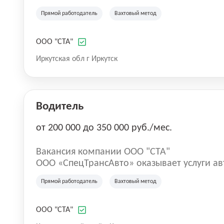
нефтегазовой отрасли с 2016 года. Компан
Прямой работодатель
Вахтовый метод
услуг специализированного нефтепромысл
спецтехники, востребованной на участках
иных производственных проектах. Компан
ООО "СТА"
технической эксплуатационной базой, ка
Иркутская обл г Иркутск
организации эффективной работы транспо
производственных задач Заказчиков.
Водитель
от 200 000 до 350 000 руб./мес.
Вакансия компании ООО "СТА"
ООО «СпецТрансАвто» оказывает услуги а
нефтегазовой отрасли с 2016 года. Компан
Прямой работодатель
Вахтовый метод
услуг специализированного нефтепромысл
спецтехники, востребованной на участках
иных производственных проектах. Компан
ООО "СТА"
технической эксплуатационной базой, ка