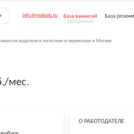
info@mskjob.ru
м
База вакансий
База резюм
1425 вакансий
Вакансии водителя в логистике и перевозках в Москве
б./мес.
О РАБОТОДАТЕЛЕ
тербург