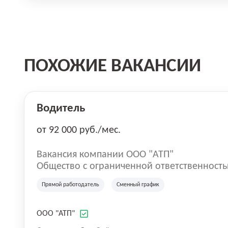
ПОХОЖИЕ ВАКАНСИИ
Водитель
от 92 000 руб./мес.
Вакансия компании ООО "АТП"
Общество с ограниченной ответственност
предприятие» (ООО «АТП») создано в июне
Прямой работодатель
Сменный график
удовлетворения потребности населения Ор
межмуниципальных пассажирских перевозк
безопасности и надлежащего качества оказываемых 
ООО "АТП"
время Общество активно развивается и об