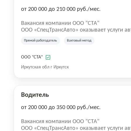
от 200 000 до 210 000 руб./мес.
Вакансия компании ООО "СТА"
ООО «СпецТрансАвто» оказывает услуги а
нефтегазовой отрасли с 2016 года. Компан
Прямой работодатель
Вахтовый метод
услуг специализированного нефтепромысл
спецтехники, востребованной на участках
иных производственных проектах. Компан
ООО "СТА"
технической эксплуатационной базой, ка
Иркутская обл г Иркутск
организации эффективной работы транспо
производственных задач Заказчиков.
Водитель
от 200 000 до 350 000 руб./мес.
Вакансия компании ООО "СТА"
ООО «СпецТрансАвто» оказывает услуги а