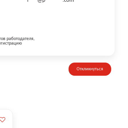
i***@p******.com
тов работодателя,
егистрацию
Откликнуться