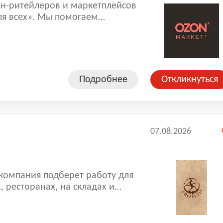
н-ритейлеров и маркетплейсов
ля всех». Мы помогаем
товары быстро и удобно, а
аши курьеры и
лагодаря им заказы доходят до
 нас, вы становитесь частью
ти, где ценится
Подробнее
Откликнуться
ая атмосфера. Ozon
 домом;
оторое упрощает маршруты и
07.08.2026
ть вместе с нами! 🚗📦
 компания подберет работу для
, ресторанах, на складах и
 гарантированную оплату труда,