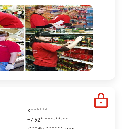
К******
+7 92* ***-**-**