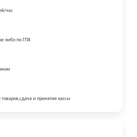
ей/час
е либо по ГПХ
домом
е товаров,сдача и принятие кассы