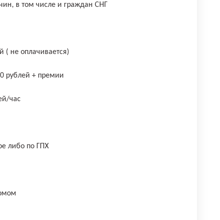
чин, в том числе и граждан СНГ
й ( не оплачивается)
00 рублей + премии
ей/час
е либо по ГПХ
домом