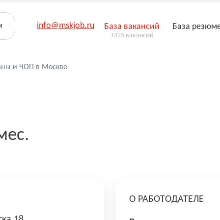
info@mskjob.ru
м
База вакансий
База резюм
1425 вакансий
аны и ЧОП в Москве
мес.
О РАБОТОДАТЕЛЕ
ска 18