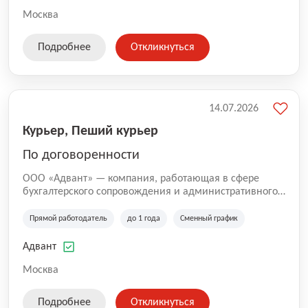
Москва
Подробнее
Откликнуться
14.07.2026
Курьер, Пеший курьер
По договоренности
ООО «Адвант» — компания, работающая в сфере
бухгалтерского сопровождения и административного
обслуживания бизнеса с 1996 года. Организация
зарегистрирована в Санкт-Петербурге и
Прямой работодатель
до 1 года
Сменный график
специализируется на оказании услуг для юридических
лиц и коммерческих организаций.
Адвант
Москва
Подробнее
Откликнуться