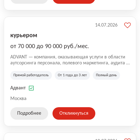
14.07.2026
курьером
от 70 000 до 90 000 руб./мес.
ADVANT — компания, оказывающая услуги в области
аутсорсинга персонала, полевого маркетинга, аудита и
сопровождения проектов для федеральных и
региональных клиентов. Мы работаем на рынке с
Прямой работодатель
От 1 года до 3 лет
Полный день
2001 года и реализуем проекты на территории России,
Казахстана и Беларуси, сотрудничая с компаниями из
Адвант
различных отраслей.
Москва
Подробнее
Откликнуться