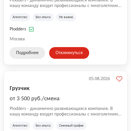
Plodders - динамично развивающаяся компания. В
нашу команду входят профессионалы с многолетним
опытом коммерческой и операционной деятельности
на рынке аутсорсинга, а накопленный опыт позволяют
Агентство
Без опыта
Не важно
нам быть уверенными в надлежащем качестве
оказываемых услуг.
Plodders
Москва
Подробнее
Откликнуться
05.08.2026
Грузчик
от 3 500 руб./смена
Plodders - динамично развивающаяся компания. В
нашу команду входят профессионалы с многолетним
опытом коммерческой и операционной деятельности
на рынке аутсорсинга, а накопленный опыт позволяют
Агентство
Без опыта
Сменный график