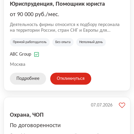
Юриспруденция, Помощник юриста
от 90 000 руб./мес.
Деятельность фирмы относится к подбору персонала
на территории России, стран СНГ и Европы для
юридических организаций, рекламе, искусству,
культуре и развлечениям, информационным
Прямой работодатель
Без опыта
Неполный день
технологиям, интернету.
ABC Group
Москва
Подробнее
Откликнуться
07.07.2026
Охрана, ЧОП
По договоренности