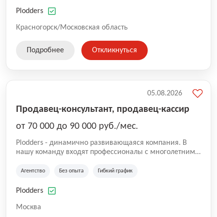
нам быть уверенными в надлежащем качестве
оказываемых услуг.
Plodders
Красногорск/Московская область
Подробнее
Откликнуться
05.08.2026
Продавец-консультант, продавец-кассир
от 70 000 до 90 000 руб./мес.
Plodders - динамично развивающаяся компания. В
нашу команду входят профессионалы с многолетним
опытом коммерческой и операционной деятельности
на рынке аутсорсинга, а накопленный опыт позволяют
Агентство
Без опыта
Гибкий график
нам быть уверенными в надлежащем качестве
оказываемых услуг.
Plodders
Москва