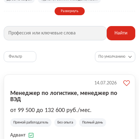
Сельское хозяйство
Дизайн, искусство, ивент
Развернуть
Бухгалтерия, финансы, инвестиции
Рабочие специальности
Фитнес, красота, спорт
Страхование
Найти
Медицина, фармацевтика
Маркетинг, PR, реклама
IT
Рестораны, кафе, общепит
Юриспруденция
HR, управление персоналом
Ритейл, продажи
Фильтр
Топ менеджмент, руководители
14.07.2026
Менеджер по логистике, менеджер по
ВЭД
от 99 500 до 132 600 руб./мес.
Прямой работодатель
Без опыта
Полный день
Адвант