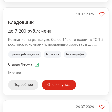
18.07.2026
Кладовщик
до 7 200 руб./смена
Компания на рынке уже более 14 лет и входит в ТОП-5
российских компаний, продающих зоотовары для
домашних животных. Помимо онлайн-магазина,
компания владеет 5 розничными магазинами, а также
Прямой работодатель
Без опыта
Гибкий график
представлена на всех крупнейших маркетплейсах
России (Wildberries, Ozon, Яндекс. Маркет и
Старая Ферма
СберМегаМаркет). «Старая ферма» специализируется
на глобальной доставке товаров по всей территории
Москва
России и за ее пределами. У компании более 18 000
SKU, премиальные бренды кормов и собственные
Подробнее
Откликнуться
СТМ.
26.07.2026