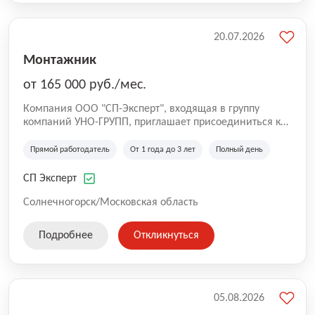
20.07.2026
Монтажник
от 165 000 руб./мес.
Компания ООО "СП-Эксперт", входящая в группу
компаний УНО-ГРУПП, приглашает присоединиться к
нашей команде на производственную площадку! Мы
работаем на рынке с 2005 года и оказываем комплекс
Прямой работодатель
От 1 года до 3 лет
Полный день
услуг по проектированию и строительству капитальных
зданий из гибридных модульных блоков свободной
СП Эксперт
планировки, используя современную технологию
гибридно-модульного строительства.
Солнечногорск/Московская область
Подробнее
Откликнуться
05.08.2026