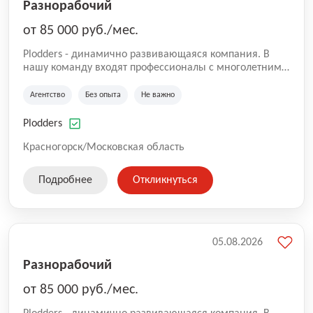
Разнорабочий
от 85 000 руб./мес.
Plodders - динамично развивающаяся компания. В
нашу команду входят профессионалы с многолетним
опытом коммерческой и операционной деятельности
на рынке аутсорсинга, а накопленный опыт позволяют
Агентство
Без опыта
Не важно
нам быть уверенными в надлежащем качестве
оказываемых услуг.
Plodders
Красногорск/Московская область
Подробнее
Откликнуться
05.08.2026
Разнорабочий
от 85 000 руб./мес.