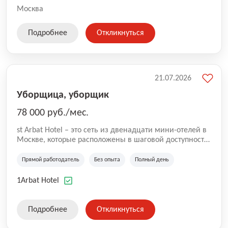
Москва
Подробнее
Откликнуться
21.07.2026
Уборщица, уборщик
78 000 руб./мес.
st Arbat Hotel – это сеть из двенадцати мини-отелей в
Москве, которые расположены в шаговой доступности
от метро Шоссе Энтузиастов, Авиамоторная,
Семеновская, Измайловская, Ботанический сад,
Прямой работодатель
Без опыта
Полный день
Чистые Пруды, Каширская, Таганская и
Академическая, Фрунзенская, Профсоюзная и
1Arbat Hotel
Тушинская. Все отели имеют рейтинг 8+ по оценкам
гостей booking.com
Подробнее
Откликнуться