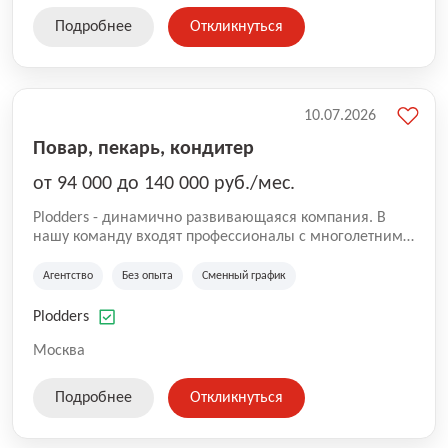
Подробнее
Откликнуться
10.07.2026
Повар, пекарь, кондитер
от 94 000 до 140 000 руб./мес.
Plodders - динамично развивающаяся компания. В
нашу команду входят профессионалы с многолетним
опытом коммерческой и операционной деятельности
на рынке аутсорсинга, а накопленный опыт позволяют
Агентство
Без опыта
Сменный график
нам быть уверенными в надлежащем качестве
оказываемых услуг.
Plodders
Москва
Подробнее
Откликнуться