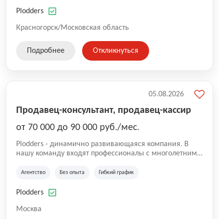
нам быть уверенными в надлежащем качестве
оказываемых услуг.
Plodders
Красногорск/Московская область
Подробнее
Откликнуться
05.08.2026
Продавец-консультант, продавец-кассир
от 70 000 до 90 000 руб./мес.
Plodders - динамично развивающаяся компания. В
нашу команду входят профессионалы с многолетним
опытом коммерческой и операционной деятельности
на рынке аутсорсинга, а накопленный опыт позволяют
Агентство
Без опыта
Гибкий график
нам быть уверенными в надлежащем качестве
оказываемых услуг.
Plodders
Москва