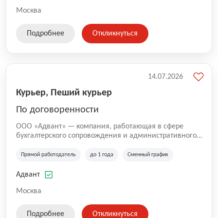
Москва
Подробнее
Откликнуться
14.07.2026
Курьер, Пеший курьер
По договоренности
ООО «Адвант» — компания, работающая в сфере
бухгалтерского сопровождения и административного
обслуживания бизнеса с 1996 года. Организация
зарегистрирована в Санкт-Петербурге и
Прямой работодатель
до 1 года
Сменный график
специализируется на оказании услуг для юридических
лиц и коммерческих организаций.
Адвант
Москва
Подробнее
Откликнуться