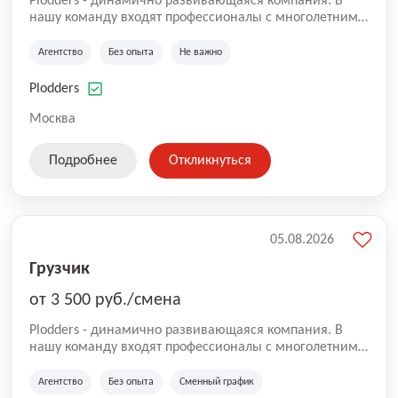
Plodders - динамично развивающаяся компания. В
нашу команду входят профессионалы с многолетним
опытом коммерческой и операционной деятельности
на рынке аутсорсинга, а накопленный опыт позволяют
Агентство
Без опыта
Не важно
нам быть уверенными в надлежащем качестве
оказываемых услуг.
Plodders
Москва
Подробнее
Откликнуться
05.08.2026
Грузчик
от 3 500 руб./смена
Plodders - динамично развивающаяся компания. В
нашу команду входят профессионалы с многолетним
опытом коммерческой и операционной деятельности
на рынке аутсорсинга, а накопленный опыт позволяют
Агентство
Без опыта
Сменный график