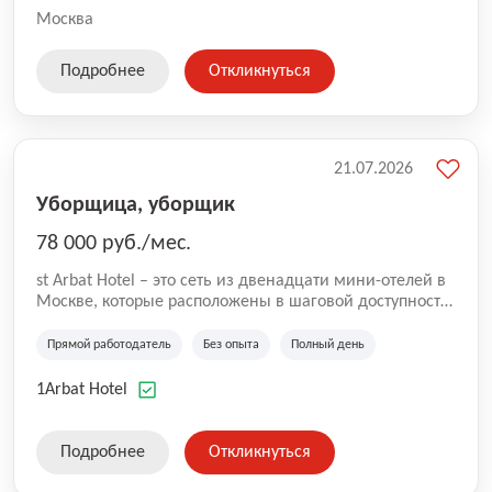
Москва
Подробнее
Откликнуться
21.07.2026
Уборщица, уборщик
78 000 руб./мес.
st Arbat Hotel – это сеть из двенадцати мини-отелей в
Москве, которые расположены в шаговой доступности
от метро Шоссе Энтузиастов, Авиамоторная,
Семеновская, Измайловская, Ботанический сад,
Прямой работодатель
Без опыта
Полный день
Чистые Пруды, Каширская, Таганская и
Академическая, Фрунзенская, Профсоюзная и
1Arbat Hotel
Тушинская. Все отели имеют рейтинг 8+ по оценкам
гостей booking.com
Подробнее
Откликнуться