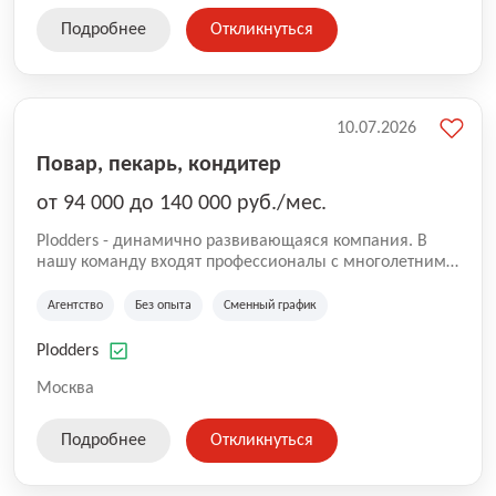
Подробнее
Откликнуться
10.07.2026
Повар, пекарь, кондитер
от 94 000 до 140 000 руб./мес.
Plodders - динамично развивающаяся компания. В
нашу команду входят профессионалы с многолетним
опытом коммерческой и операционной деятельности
на рынке аутсорсинга, а накопленный опыт позволяют
Агентство
Без опыта
Сменный график
нам быть уверенными в надлежащем качестве
оказываемых услуг.
Plodders
Москва
Подробнее
Откликнуться