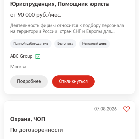
Юриспруденция, Помощник юриста
от 90 000 руб./мес.
Деятельность фирмы относится к подбору персонала
на территории России, стран СНГ и Европы для
юридических организаций, рекламе, искусству,
культуре и развлечениям, информационным
Прямой работодатель
Без опыта
Неполный день
технологиям, интернету.
ABC Group
Москва
Подробнее
Откликнуться
07.08.2026
Охрана, ЧОП
По договоренности