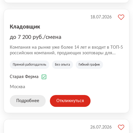
18.07.2026
Кладовщик
до 7 200 руб./смена
Компания на рынке уже более 14 лет и входит в ТОП-5
российских компаний, продающих зоотовары для
домашних животных. Помимо онлайн-магазина,
компания владеет 5 розничными магазинами, а также
Прямой работодатель
Без опыта
Гибкий график
представлена на всех крупнейших маркетплейсах
России (Wildberries, Ozon, Яндекс. Маркет и
Старая Ферма
СберМегаМаркет). «Старая ферма» специализируется
на глобальной доставке товаров по всей территории
Москва
России и за ее пределами. У компании более 18 000
SKU, премиальные бренды кормов и собственные
Подробнее
Откликнуться
СТМ.
26.07.2026