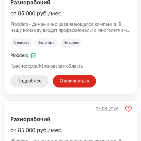
Разнорабочий
от 85 000 руб./мес.
Plodders - динамично развивающаяся компания. В
нашу команду входят профессионалы с многолетним
опытом коммерческой и операционной деятельности
на рынке аутсорсинга, а накопленный опыт позволяют
Агентство
Без опыта
Не важно
нам быть уверенными в надлежащем качестве
оказываемых услуг.
Plodders
Красногорск/Московская область
Подробнее
Откликнуться
05.08.2026
Разнорабочий
от 85 000 руб./мес.