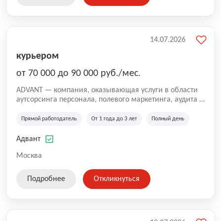
14.07.2026
курьером
от 70 000 до 90 000 руб./мес.
ADVANT — компания, оказывающая услуги в области
аутсорсинга персонала, полевого маркетинга, аудита и
сопровождения проектов для федеральных и
региональных клиентов. Мы работаем на рынке с
Прямой работодатель
От 1 года до 3 лет
Полный день
2001 года и реализуем проекты на территории России,
Казахстана и Беларуси, сотрудничая с компаниями из
Адвант
различных отраслей.
Москва
Подробнее
Откликнуться