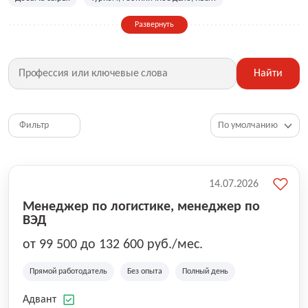
Сельское хозяйство
Дизайн, искусство, ивент
Развернуть
Бухгалтерия, финансы, инвестиции
Рабочие специальности
Фитнес, красота, спорт
Страхование
Найти
Медицина, фармацевтика
Маркетинг, PR, реклама
IT
Рестораны, кафе, общепит
Юриспруденция
HR, управление персоналом
Ритейл, продажи
Фильтр
Топ менеджмент, руководители
14.07.2026
Менеджер по логистике, менеджер по
ВЭД
от 99 500 до 132 600 руб./мес.
Прямой работодатель
Без опыта
Полный день
Адвант