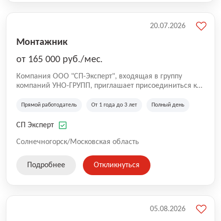
20.07.2026
Монтажник
от 165 000 руб./мес.
Компания ООО "СП-Эксперт", входящая в группу
компаний УНО-ГРУПП, приглашает присоединиться к
нашей команде на производственную площадку! Мы
работаем на рынке с 2005 года и оказываем комплекс
Прямой работодатель
От 1 года до 3 лет
Полный день
услуг по проектированию и строительству капитальных
зданий из гибридных модульных блоков свободной
СП Эксперт
планировки, используя современную технологию
гибридно-модульного строительства.
Солнечногорск/Московская область
Подробнее
Откликнуться
05.08.2026