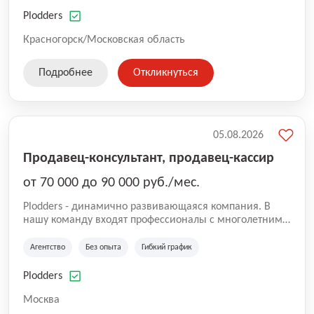
нам быть уверенными в надлежащем качестве
оказываемых услуг.
Plodders
Красногорск/Московская область
Подробнее
Откликнуться
05.08.2026
Продавец-консультант, продавец-кассир
от 70 000 до 90 000 руб./мес.
Plodders - динамично развивающаяся компания. В
нашу команду входят профессионалы с многолетним
опытом коммерческой и операционной деятельности
на рынке аутсорсинга, а накопленный опыт позволяют
Агентство
Без опыта
Гибкий график
нам быть уверенными в надлежащем качестве
оказываемых услуг.
Plodders
Москва