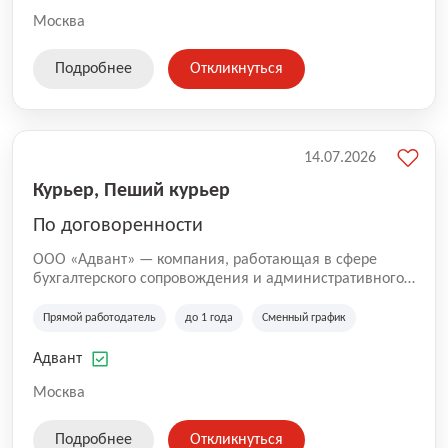
Москва
Подробнее
Откликнуться
14.07.2026
Курьер, Пеший курьер
По договоренности
ООО «Адвант» — компания, работающая в сфере
бухгалтерского сопровождения и административного
обслуживания бизнеса с 1996 года. Организация
зарегистрирована в Санкт-Петербурге и
Прямой работодатель
до 1 года
Сменный график
специализируется на оказании услуг для юридических
лиц и коммерческих организаций.
Адвант
Москва
Подробнее
Откликнуться