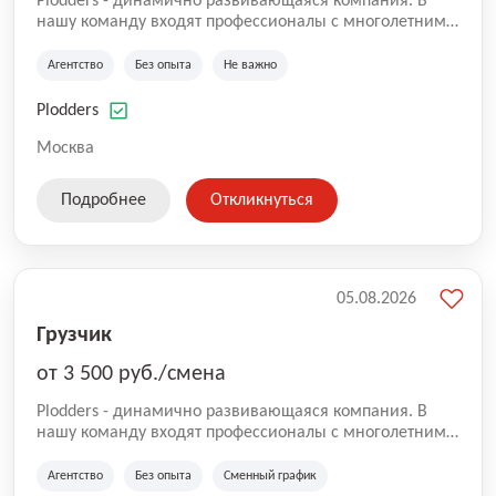
Plodders - динамично развивающаяся компания. В
нашу команду входят профессионалы с многолетним
опытом коммерческой и операционной деятельности
на рынке аутсорсинга, а накопленный опыт позволяют
Агентство
Без опыта
Не важно
нам быть уверенными в надлежащем качестве
оказываемых услуг.
Plodders
Москва
Подробнее
Откликнуться
05.08.2026
Грузчик
от 3 500 руб./смена
Plodders - динамично развивающаяся компания. В
нашу команду входят профессионалы с многолетним
опытом коммерческой и операционной деятельности
на рынке аутсорсинга, а накопленный опыт позволяют
Агентство
Без опыта
Сменный график