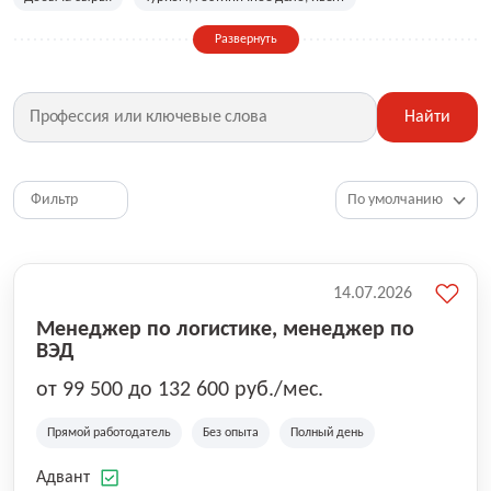
Сельское хозяйство
Дизайн, искусство, ивент
Развернуть
Бухгалтерия, финансы, инвестиции
Рабочие специальности
Фитнес, красота, спорт
Страхование
Найти
Медицина, фармацевтика
Маркетинг, PR, реклама
IT
Рестораны, кафе, общепит
Юриспруденция
HR, управление персоналом
Ритейл, продажи
Фильтр
Топ менеджмент, руководители
14.07.2026
Менеджер по логистике, менеджер по
ВЭД
от 99 500 до 132 600 руб./мес.
Прямой работодатель
Без опыта
Полный день
Адвант