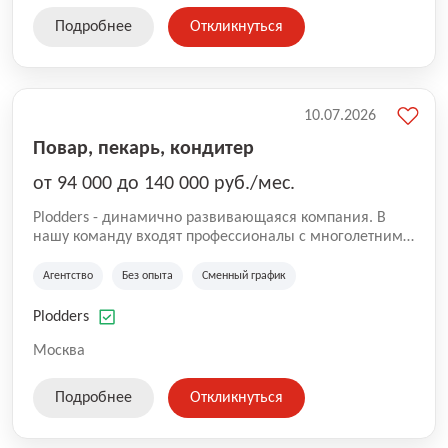
Подробнее
Откликнуться
10.07.2026
Повар, пекарь, кондитер
от 94 000 до 140 000 руб./мес.
Plodders - динамично развивающаяся компания. В
нашу команду входят профессионалы с многолетним
опытом коммерческой и операционной деятельности
на рынке аутсорсинга, а накопленный опыт позволяют
Агентство
Без опыта
Сменный график
нам быть уверенными в надлежащем качестве
оказываемых услуг.
Plodders
Москва
Подробнее
Откликнуться