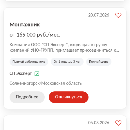
20.07.2026
Монтажник
от 165 000 руб./мес.
Компания ООО "СП-Эксперт", входящая в группу
компаний УНО-ГРУПП, приглашает присоединиться к
нашей команде на производственную площадку! Мы
работаем на рынке с 2005 года и оказываем комплекс
Прямой работодатель
От 1 года до 3 лет
Полный день
услуг по проектированию и строительству капитальных
зданий из гибридных модульных блоков свободной
СП Эксперт
планировки, используя современную технологию
гибридно-модульного строительства.
Солнечногорск/Московская область
Подробнее
Откликнуться
05.08.2026