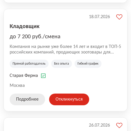
18.07.2026
Кладовщик
до 7 200 руб./смена
Компания на рынке уже более 14 лет и входит в ТОП-5
российских компаний, продающих зоотовары для
домашних животных. Помимо онлайн-магазина,
компания владеет 5 розничными магазинами, а также
Прямой работодатель
Без опыта
Гибкий график
представлена на всех крупнейших маркетплейсах
России (Wildberries, Ozon, Яндекс. Маркет и
Старая Ферма
СберМегаМаркет). «Старая ферма» специализируется
на глобальной доставке товаров по всей территории
Москва
России и за ее пределами. У компании более 18 000
SKU, премиальные бренды кормов и собственные
Подробнее
Откликнуться
СТМ.
26.07.2026