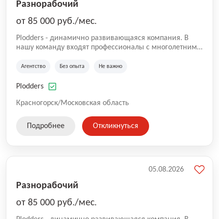
Разнорабочий
от 85 000 руб./мес.
Plodders - динамично развивающаяся компания. В
нашу команду входят профессионалы с многолетним
опытом коммерческой и операционной деятельности
на рынке аутсорсинга, а накопленный опыт позволяют
Агентство
Без опыта
Не важно
нам быть уверенными в надлежащем качестве
оказываемых услуг.
Plodders
Красногорск/Московская область
Подробнее
Откликнуться
05.08.2026
Разнорабочий
от 85 000 руб./мес.