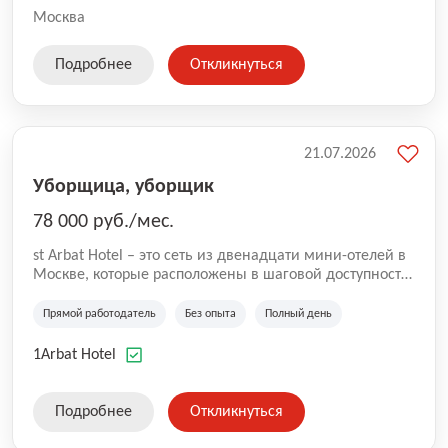
Москва
Подробнее
Откликнуться
21.07.2026
Уборщица, уборщик
78 000 руб./мес.
st Arbat Hotel – это сеть из двенадцати мини-отелей в
Москве, которые расположены в шаговой доступности
от метро Шоссе Энтузиастов, Авиамоторная,
Семеновская, Измайловская, Ботанический сад,
Прямой работодатель
Без опыта
Полный день
Чистые Пруды, Каширская, Таганская и
Академическая, Фрунзенская, Профсоюзная и
1Arbat Hotel
Тушинская. Все отели имеют рейтинг 8+ по оценкам
гостей booking.com
Подробнее
Откликнуться