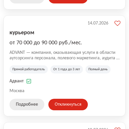
14.07.2026
курьером
от 70 000 до 90 000 руб./мес.
ADVANT — компания, оказывающая услуги в области
аутсорсинга персонала, полевого маркетинга, аудита и
сопровождения проектов для федеральных и
региональных клиентов. Мы работаем на рынке с
Прямой работодатель
От 1 года до 3 лет
Полный день
2001 года и реализуем проекты на территории России,
Казахстана и Беларуси, сотрудничая с компаниями из
Адвант
различных отраслей.
Москва
Подробнее
Откликнуться