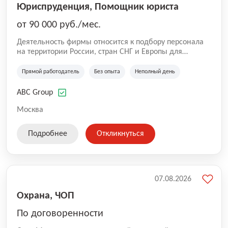
Юриспруденция, Помощник юриста
от 90 000 руб./мес.
Деятельность фирмы относится к подбору персонала
на территории России, стран СНГ и Европы для
юридических организаций, рекламе, искусству,
культуре и развлечениям, информационным
Прямой работодатель
Без опыта
Неполный день
технологиям, интернету.
ABC Group
Москва
Подробнее
Откликнуться
07.08.2026
Охрана, ЧОП
По договоренности