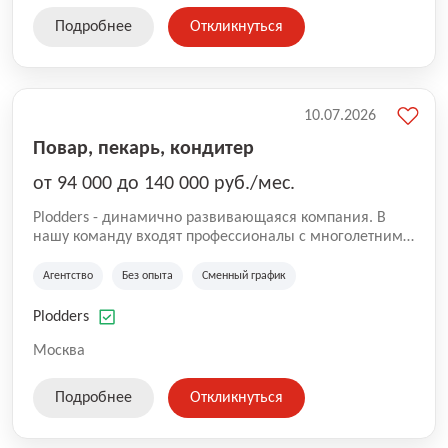
Подробнее
Откликнуться
10.07.2026
Повар, пекарь, кондитер
от 94 000 до 140 000 руб./мес.
Plodders - динамично развивающаяся компания. В
нашу команду входят профессионалы с многолетним
опытом коммерческой и операционной деятельности
на рынке аутсорсинга, а накопленный опыт позволяют
Агентство
Без опыта
Сменный график
нам быть уверенными в надлежащем качестве
оказываемых услуг.
Plodders
Москва
Подробнее
Откликнуться