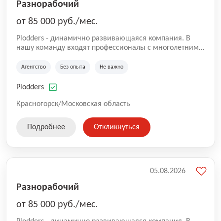
Разнорабочий
от 85 000 руб./мес.
Plodders - динамично развивающаяся компания. В
нашу команду входят профессионалы с многолетним
опытом коммерческой и операционной деятельности
на рынке аутсорсинга, а накопленный опыт позволяют
Агентство
Без опыта
Не важно
нам быть уверенными в надлежащем качестве
оказываемых услуг.
Plodders
Красногорск/Московская область
Подробнее
Откликнуться
05.08.2026
Разнорабочий
от 85 000 руб./мес.