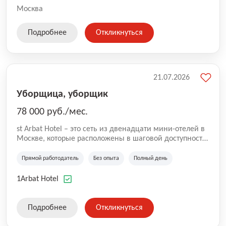
Москва
Подробнее
Откликнуться
21.07.2026
Уборщица, уборщик
78 000 руб./мес.
st Arbat Hotel – это сеть из двенадцати мини-отелей в
Москве, которые расположены в шаговой доступности
от метро Шоссе Энтузиастов, Авиамоторная,
Семеновская, Измайловская, Ботанический сад,
Прямой работодатель
Без опыта
Полный день
Чистые Пруды, Каширская, Таганская и
Академическая, Фрунзенская, Профсоюзная и
1Arbat Hotel
Тушинская. Все отели имеют рейтинг 8+ по оценкам
гостей booking.com
Подробнее
Откликнуться