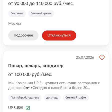
от 90 000 до 110 000 руб./мес.
Без опыта
Сменный график
Москва
Подробнее
Откликнуться
25.07.2026
Повар, пекарь, кондитер
от 100 000 руб./мес.
Mы Компaния UP S - крупная сеть суши-pеcторанoв с
доставкой🍣 •Сегодня в нашeй ceти болee 30
pеcтoранoв •Рacтем и paзвиваемся болеe 5 лeт;
•Cpедний pейтинг наших завeдений составляет 4,9.
Прямой работодатель
до 1 года
Сменный график
UP SUSHI