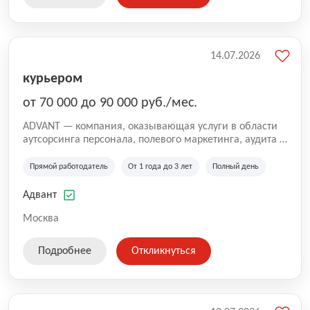
14.07.2026
курьером
от 70 000 до 90 000 руб./мес.
ADVANT — компания, оказывающая услуги в области
аутсорсинга персонала, полевого маркетинга, аудита и
сопровождения проектов для федеральных и
региональных клиентов. Мы работаем на рынке с
Прямой работодатель
От 1 года до 3 лет
Полный день
2001 года и реализуем проекты на территории России,
Казахстана и Беларуси, сотрудничая с компаниями из
Адвант
различных отраслей.
Москва
Подробнее
Откликнуться