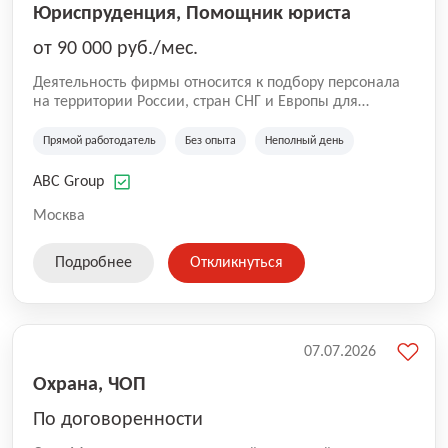
Юриспруденция, Помощник юриста
от 90 000 руб./мес.
Деятельность фирмы относится к подбору персонала
на территории России, стран СНГ и Европы для
юридических организаций, рекламе, искусству,
культуре и развлечениям, информационным
Прямой работодатель
Без опыта
Неполный день
технологиям, интернету.
ABC Group
Москва
Подробнее
Откликнуться
07.07.2026
Охрана, ЧОП
По договоренности