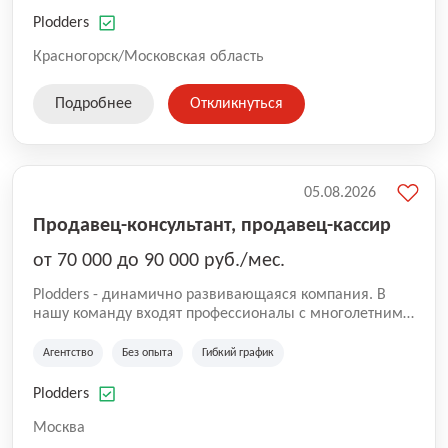
нам быть уверенными в надлежащем качестве
оказываемых услуг.
Plodders
Красногорск/Московская область
Подробнее
Откликнуться
05.08.2026
Продавец-консультант, продавец-кассир
от 70 000 до 90 000 руб./мес.
Plodders - динамично развивающаяся компания. В
нашу команду входят профессионалы с многолетним
опытом коммерческой и операционной деятельности
на рынке аутсорсинга, а накопленный опыт позволяют
Агентство
Без опыта
Гибкий график
нам быть уверенными в надлежащем качестве
оказываемых услуг.
Plodders
Москва