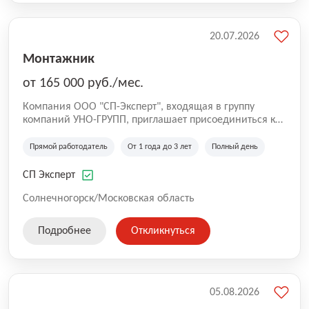
20.07.2026
Монтажник
от 165 000 руб./мес.
Компания ООО "СП-Эксперт", входящая в группу
компаний УНО-ГРУПП, приглашает присоединиться к
нашей команде на производственную площадку! Мы
работаем на рынке с 2005 года и оказываем комплекс
Прямой работодатель
От 1 года до 3 лет
Полный день
услуг по проектированию и строительству капитальных
зданий из гибридных модульных блоков свободной
СП Эксперт
планировки, используя современную технологию
гибридно-модульного строительства.
Солнечногорск/Московская область
Подробнее
Откликнуться
05.08.2026