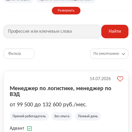
Сельское хозяйство
Дизайн, искусство, ивент
Развернуть
Бухгалтерия, финансы, инвестиции
Рабочие специальности
Фитнес, красота, спорт
Страхование
Найти
Медицина, фармацевтика
Маркетинг, PR, реклама
IT
Рестораны, кафе, общепит
Юриспруденция
HR, управление персоналом
Ритейл, продажи
Фильтр
Топ менеджмент, руководители
14.07.2026
Менеджер по логистике, менеджер по
ВЭД
от 99 500 до 132 600 руб./мес.
Прямой работодатель
Без опыта
Полный день
Адвант