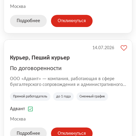
Москва
Подробнее
Откликнуться
14.07.2026
Курьер, Пеший курьер
По договоренности
ООО «Адвант» — компания, работающая в сфере
бухгалтерского сопровождения и административного
обслуживания бизнеса с 1996 года. Организация
зарегистрирована в Санкт-Петербурге и
Прямой работодатель
до 1 года
Сменный график
специализируется на оказании услуг для юридических
лиц и коммерческих организаций.
Адвант
Москва
Подробнее
Откликнуться