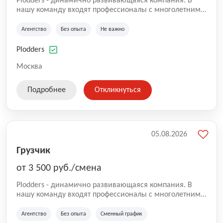
Plodders - динамично развивающаяся компания. В
нашу команду входят профессионалы с многолетним
опытом коммерческой и операционной деятельности
на рынке аутсорсинга, а накопленный опыт позволяют
Агентство
Без опыта
Не важно
нам быть уверенными в надлежащем качестве
оказываемых услуг.
Plodders
Москва
Подробнее
Откликнуться
05.08.2026
Грузчик
от 3 500 руб./смена
Plodders - динамично развивающаяся компания. В
нашу команду входят профессионалы с многолетним
опытом коммерческой и операционной деятельности
на рынке аутсорсинга, а накопленный опыт позволяют
Агентство
Без опыта
Сменный график