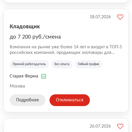
18.07.2026
Кладовщик
до 7 200 руб./смена
Компания на рынке уже более 14 лет и входит в ТОП-5
российских компаний, продающих зоотовары для
домашних животных. Помимо онлайн-магазина,
компания владеет 5 розничными магазинами, а также
Прямой работодатель
Без опыта
Гибкий график
представлена на всех крупнейших маркетплейсах
России (Wildberries, Ozon, Яндекс. Маркет и
Старая Ферма
СберМегаМаркет). «Старая ферма» специализируется
на глобальной доставке товаров по всей территории
Москва
России и за ее пределами. У компании более 18 000
SKU, премиальные бренды кормов и собственные
Подробнее
Откликнуться
СТМ.
26.07.2026