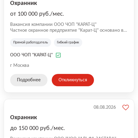
Охранник
от 100 000 руб./мес.
Вакансия компании ООО ЧОП "КАРАТ-Ц"
Частное охранное предприятие "Карат-Ц" основано в
октябре 1993 года на базе охраны Государственного
Центрального Концертного зала "Россия". За это время
Прямой работодатель
Гибкий график
небольшая команда офицеров, сплоченная идеей
создания особой структуры безопасности,
ООО ЧОП "КАРАТ-Ц"
превратилась в одно из самых элитных охранных
предприятий шоу-бизнеса и пользуется заслуженным
г Москва
авторитетом как среди отечественных деятелей
искусств, так и среди зарубежных знаменитостей.
Подробнее
Откликнуться
08.08.2026
Охранник
до 150 000 руб./мес.