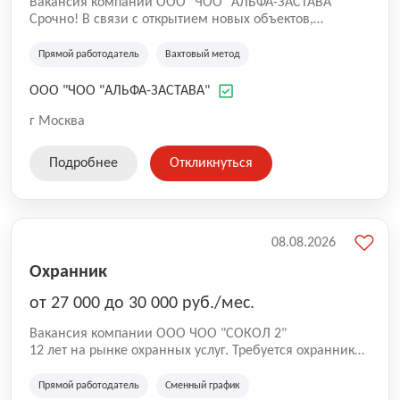
Вакансия компании ООО "ЧОО "АЛЬФА-ЗАСТАВА"
Срочно! В связи с открытием новых объектов,
приглашаем на работу новых сотрудников. Мы -
частное охранное предприятие, специализирующееся
Прямой работодатель
Вахтовый метод
на обеспечении безопасности на различных объектах
в городе Москва. Мы гордимся своей репутацией
ООО "ЧОО "АЛЬФА-ЗАСТАВА"
надежного и профессионального предприятия,
которое предоставляет высококачественные услуги
г Москва
своим клиентам.
Подробнее
Откликнуться
08.08.2026
Охранник
от 27 000 до 30 000 руб./мес.
Вакансия компании ООО ЧОО "СОКОЛ 2"
12 лет на рынке охранных услуг. Требуется охранник
на ул. Максимова.
Прямой работодатель
Сменный график