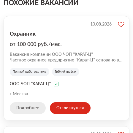
ПОХОЖИЕ ВАКАНСИИ
10.08.2026
Охранник
от 100 000 руб./мес.
Вакансия компании ООО ЧОП "КАРАТ-Ц"
Частное охранное предприятие "Карат-Ц" основано в
октябре 1993 года на базе охраны Государственного
Центрального Концертного зала "Россия". За это время
Прямой работодатель
Гибкий график
небольшая команда офицеров, сплоченная идеей
создания особой структуры безопасности,
ООО ЧОП "КАРАТ-Ц"
превратилась в одно из самых элитных охранных
предприятий шоу-бизнеса и пользуется заслуженным
г Москва
авторитетом как среди отечественных деятелей
искусств, так и среди зарубежных знаменитостей.
Подробнее
Откликнуться