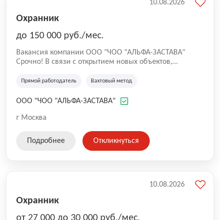
10.08.2026
Охранник
до 150 000 руб./мес.
Вакансия компании ООО "ЧОО "АЛЬФА-ЗАСТАВА"
Срочно! В связи с открытием новых объектов,
приглашаем на работу новых сотрудников. Мы -
частное охранное предприятие, специализирующееся
Прямой работодатель
Вахтовый метод
на обеспечении безопасности на различных объектах
в городе Москва. Мы гордимся своей репутацией
ООО "ЧОО "АЛЬФА-ЗАСТАВА"
надежного и профессионального предприятия,
которое предоставляет высококачественные услуги
г Москва
своим клиентам.
Подробнее
Откликнуться
10.08.2026
Охранник
от 27 000 до 30 000 руб./мес.