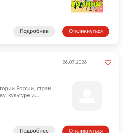
влена на всех
. Маркет и
альной доставке
пании более 18 000
Подробнее
Откликнуться
26.07.2026
тории России, стран
у, культуре и
Подробнее
Откликнуться