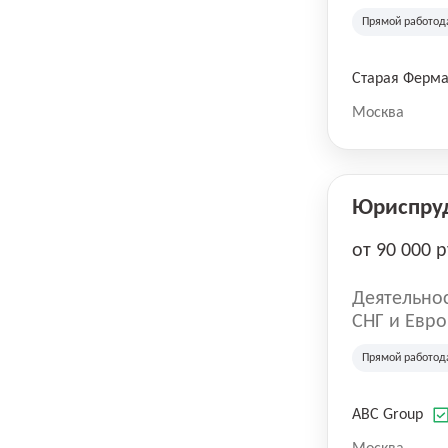
компания в
Прямой работод
крупнейших
СберМегаМ
товаров по
Старая Ферм
SKU, прем
Москва
Юриспру
от 90 000 р
Деятельнос
СНГ и Евро
развлечен
Прямой работод
ABC Group