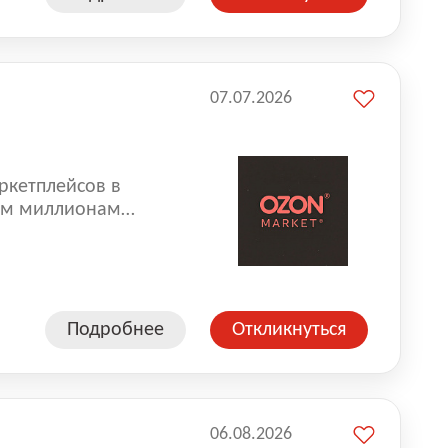
07.07.2026
ркетплейсов в
аем миллионам
одавцам — развивать
улыбкой 😊 Работая у
еской сети, где
а. Ozon
Подробнее
Откликнуться
ддержку
06.08.2026