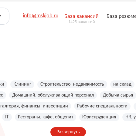
info@mskjob.ru
м
База вакансий
База резюм
1425 вакансий
ки
Клининг
Строительство, недвижимость
на склад
ес
Домашний, обслуживающий персонал
Добыча сырья
хгалтерия, финансы, инвестиции
Рабочие специальности
IT
Рестораны, кафе, общепит
Юриспруденция
HR, 
Развернуть