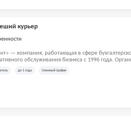
Пеший курьер
ренности
нт» — компания, работающая в сфере бухгалтерск
тивного обслуживания бизнеса с 1996 года. Орган
рована в Санкт-Петербурге и специализируется на 
атель
до 1 года
Сменный график
их лиц и коммерческих организаций.
м