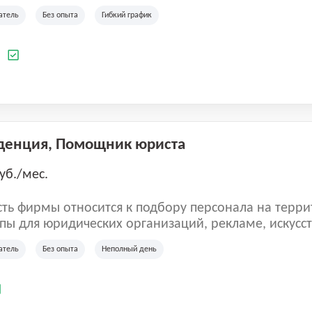
ладеет 5 розничными магазинами, а также предста
атель
Без опыта
Гибкий график
 маркетплейсах России (Wildberries, Ozon, Яндекс
аркет). «Старая ферма» специализируется на глоб
 всей территории России и за ее пределами. У ком
а
иальные бренды кормов и собственные СТМ.
денция, Помощник юриста
уб./мес.
ть фирмы относится к подбору персонала на терри
пы для юридических организаций, рекламе, искусств
иям, информационным технологиям, интернету.
атель
Без опыта
Неполный день