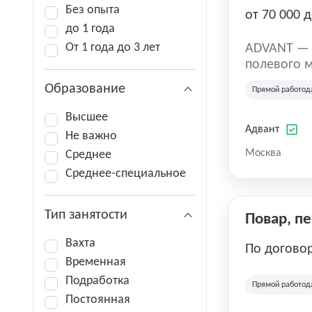
Без опыта
от 70 000 д
до 1 года
От 1 года до 3 лет
ADVANT — к
полевого м
региональн
Образование
Прямой работод
на террито
различных 
Высшее
Адвант
Не важно
Москва
Среднее
Среднее-специальное
Тип занятости
Повар, п
Вахта
По догово
Временная
Подработка
Прямой работод
Постоянная