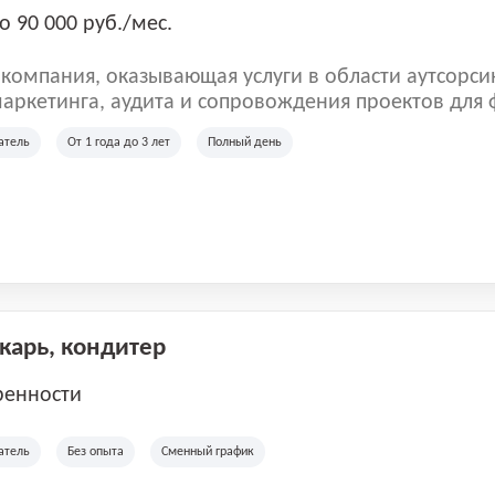
о 90 000 руб./мес.
омпания, оказывающая услуги в области аутсорси
аркетинга, аудита и сопровождения проектов для
ых клиентов. Мы работаем на рынке с 2001 года и
атель
От 1 года до 3 лет
Полный день
рии России, Казахстана и Беларуси, сотрудничая с
отраслей.
екарь, кондитер
ренности
атель
Без опыта
Сменный график