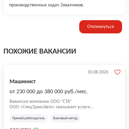
производственных задач Заказчиков.
Откликнуться
ПОХОЖИЕ ВАКАНСИИ
10.08.2026
Машинист
от 230 000 до 380 000 руб./мес.
Вакансия компании ООО "СТА"
ООО «СпецТрансАвто» оказывает услуги
автомобильной спецтехники в нефтегазовой отрасли с
2016 года. Компания успешно работает на рынке услуг
Прямой работодатель
Вахтовый метод
специализированного нефтепромыслового транспорта