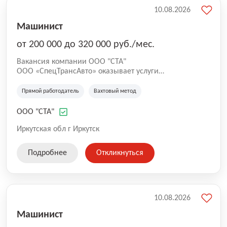
10.08.2026
Машинист
от 200 000 до 320 000 руб./мес.
Вакансия компании ООО "СТА"
ООО «СпецТрансАвто» оказывает услуги
автомобильной спецтехники в нефтегазовой отрасли с
2016 года. Компания успешно работает на рынке услуг
Прямой работодатель
Вахтовый метод
специализированного нефтепромыслового транспорта
и другой спецтехники, востребованной на участках
ООО "СТА"
нефтегазовых месторождений и иных
производственных проектах. Компания владеет
Иркутская обл г Иркутск
обширной технической эксплуатационной базой,
кадровыми ресурсами для организации эффективной
Подробнее
Откликнуться
работы транспорта и выполнения сложных
производственных задач Заказчиков.
10.08.2026
Машинист