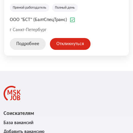
работ нулевого цикла (разработка котлованов,
устройство дренажных систем, шпунтовое ограждение
Прямой работодатель
Полный день
котлованов). Имеется собственный парк спецтехники –
гусеничные экскаваторы, навесное и гидравлическое
ООО "БСТ" (БалтСпецТранс)
оборудование. Успешно работаем с 2011 года.
г Санкт-Петербург
Подробнее
Откликнуться
Соискателям
База вакансий
Добавить вакансию