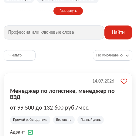
Сельское хозяйство
Дизайн, искусство, ивент
Развернуть
Бухгалтерия, финансы, инвестиции
Рабочие специальности
Фитнес, красота, спорт
Страхование
Найти
Медицина, фармацевтика
Маркетинг, PR, реклама
IT
Рестораны, кафе, общепит
Юриспруденция
HR, управление персоналом
Ритейл, продажи
Фильтр
Топ менеджмент, руководители
14.07.2026
Менеджер по логистике, менеджер по
ВЭД
от 99 500 до 132 600 руб./мес.
Прямой работодатель
Без опыта
Полный день
Адвант