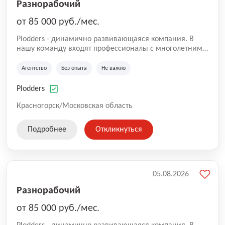
Разнорабочий
от 85 000 руб./мес.
Plodders - динамично развивающаяся компания. В
нашу команду входят профессионалы с многолетним
опытом коммерческой и операционной деятельности
на рынке аутсорсинга, а накопленный опыт позволяют
Агентство
Без опыта
Не важно
нам быть уверенными в надлежащем качестве
оказываемых услуг.
Plodders
Красногорск/Московская область
Подробнее
Откликнуться
05.08.2026
Разнорабочий
от 85 000 руб./мес.