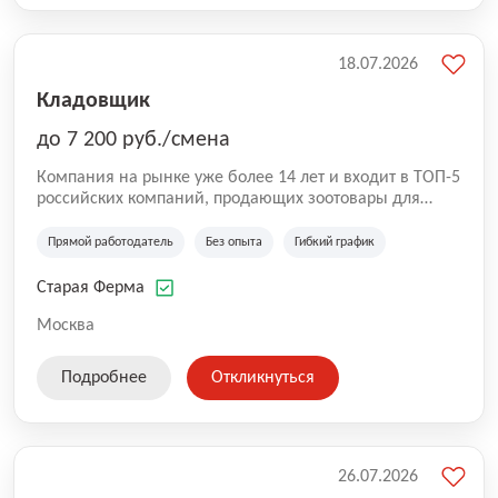
18.07.2026
Кладовщик
до 7 200 руб./смена
Компания на рынке уже более 14 лет и входит в ТОП-5
российских компаний, продающих зоотовары для
домашних животных. Помимо онлайн-магазина,
компания владеет 5 розничными магазинами, а также
Прямой работодатель
Без опыта
Гибкий график
представлена на всех крупнейших маркетплейсах
России (Wildberries, Ozon, Яндекс. Маркет и
Старая Ферма
СберМегаМаркет). «Старая ферма» специализируется
на глобальной доставке товаров по всей территории
Москва
России и за ее пределами. У компании более 18 000
SKU, премиальные бренды кормов и собственные
Подробнее
Откликнуться
СТМ.
26.07.2026