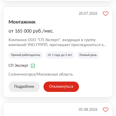
20.07.2026
Монтажник
от 165 000 руб./мес.
Компания ООО "СП-Эксперт", входящая в группу
компаний УНО-ГРУПП, приглашает присоединиться к
нашей команде на производственную площадку! Мы
работаем на рынке с 2005 года и оказываем комплекс
Прямой работодатель
От 1 года до 3 лет
Полный день
услуг по проектированию и строительству капитальных
зданий из гибридных модульных блоков свободной
СП Эксперт
планировки, используя современную технологию
гибридно-модульного строительства.
Солнечногорск/Московская область
Подробнее
Откликнуться
05.08.2026