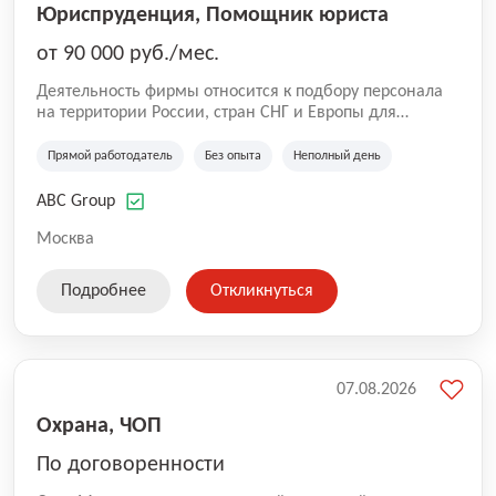
Юриспруденция, Помощник юриста
от 90 000 руб./мес.
Деятельность фирмы относится к подбору персонала
на территории России, стран СНГ и Европы для
юридических организаций, рекламе, искусству,
культуре и развлечениям, информационным
Прямой работодатель
Без опыта
Неполный день
технологиям, интернету.
ABC Group
Москва
Подробнее
Откликнуться
07.08.2026
Охрана, ЧОП
По договоренности