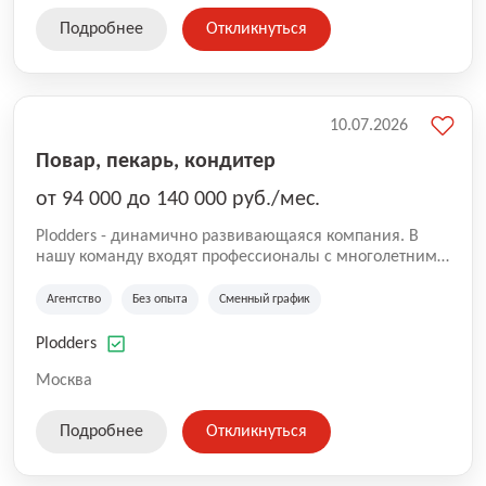
Подробнее
Откликнуться
10.07.2026
Повар, пекарь, кондитер
от 94 000 до 140 000 руб./мес.
Plodders - динамично развивающаяся компания. В
нашу команду входят профессионалы с многолетним
опытом коммерческой и операционной деятельности
на рынке аутсорсинга, а накопленный опыт позволяют
Агентство
Без опыта
Сменный график
нам быть уверенными в надлежащем качестве
оказываемых услуг.
Plodders
Москва
Подробнее
Откликнуться