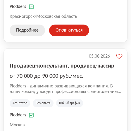
нам быть уверенными в надлежащем качестве
оказываемых услуг.
Plodders
Красногорск/Московская область
Подробнее
Откликнуться
05.08.2026
Продавец-консультант, продавец-кассир
от 70 000 до 90 000 руб./мес.
Plodders - динамично развивающаяся компания. В
нашу команду входят профессионалы с многолетним
опытом коммерческой и операционной деятельности
на рынке аутсорсинга, а накопленный опыт позволяют
Агентство
Без опыта
Гибкий график
нам быть уверенными в надлежащем качестве
оказываемых услуг.
Plodders
Москва