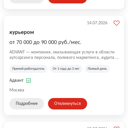
14.07.2026
курьером
от 70 000 до 90 000 руб./мес.
ADVANT — компания, оказывающая услуги в области
аутсорсинга персонала, полевого маркетинга, аудита и
сопровождения проектов для федеральных и
региональных клиентов. Мы работаем на рынке с
Прямой работодатель
От 1 года до 3 лет
Полный день
2001 года и реализуем проекты на территории России,
Казахстана и Беларуси, сотрудничая с компаниями из
Адвант
различных отраслей.
Москва
Подробнее
Откликнуться