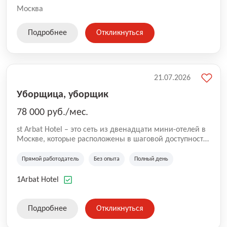
Москва
Подробнее
Откликнуться
21.07.2026
Уборщица, уборщик
78 000 руб./мес.
st Arbat Hotel – это сеть из двенадцати мини-отелей в
Москве, которые расположены в шаговой доступности
от метро Шоссе Энтузиастов, Авиамоторная,
Семеновская, Измайловская, Ботанический сад,
Прямой работодатель
Без опыта
Полный день
Чистые Пруды, Каширская, Таганская и
Академическая, Фрунзенская, Профсоюзная и
1Arbat Hotel
Тушинская. Все отели имеют рейтинг 8+ по оценкам
гостей booking.com
Подробнее
Откликнуться