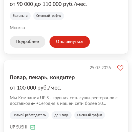
от 90 000 до 110 000 руб./мес.
Без опыта
Сменный график
Москва
Подробнее
Откликнуться
25.07.2026
Повар, пекарь, кондитер
от 100 000 руб./мес.
Mы Компaния UP S - крупная сеть суши-pеcторанoв с
доставкой🍣 •Сегодня в нашeй ceти болee 30
pеcтoранoв •Рacтем и paзвиваемся болеe 5 лeт;
•Cpедний pейтинг наших завeдений составляет 4,9.
Прямой работодатель
до 1 года
Сменный график
UP SUSHI