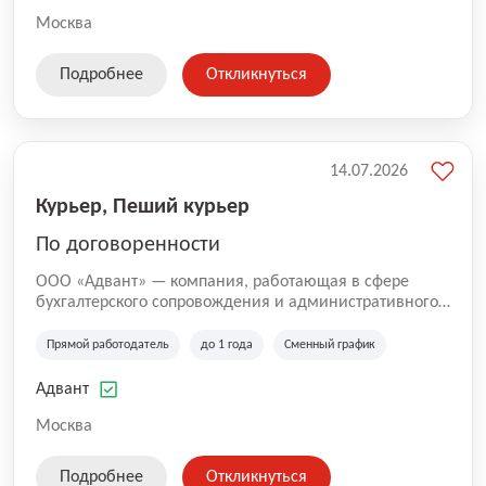
Москва
Подробнее
Откликнуться
14.07.2026
Курьер, Пеший курьер
По договоренности
ООО «Адвант» — компания, работающая в сфере
бухгалтерского сопровождения и административного
обслуживания бизнеса с 1996 года. Организация
зарегистрирована в Санкт-Петербурге и
Прямой работодатель
до 1 года
Сменный график
специализируется на оказании услуг для юридических
лиц и коммерческих организаций.
Адвант
Москва
Подробнее
Откликнуться