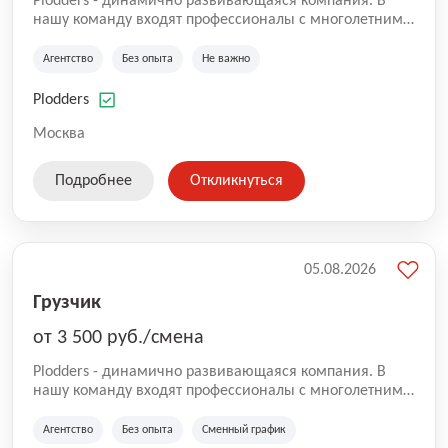
Plodders - динамично развивающаяся компания. В
нашу команду входят профессионалы с многолетним
опытом коммерческой и операционной деятельности
на рынке аутсорсинга, а накопленный опыт позволяют
Агентство
Без опыта
Не важно
нам быть уверенными в надлежащем качестве
оказываемых услуг.
Plodders
Москва
Подробнее
Откликнуться
05.08.2026
Грузчик
от 3 500 руб./смена
Plodders - динамично развивающаяся компания. В
нашу команду входят профессионалы с многолетним
опытом коммерческой и операционной деятельности
на рынке аутсорсинга, а накопленный опыт позволяют
Агентство
Без опыта
Сменный график