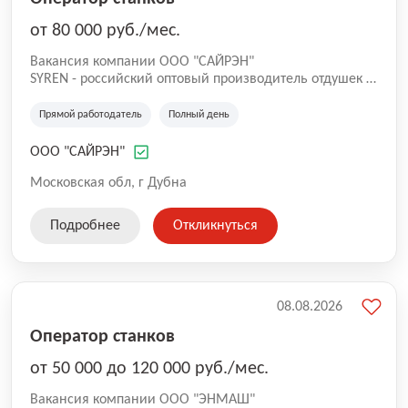
от 80 000 руб./мес.
Вакансия компании ООО "САЙРЭН"
SYREN - российский оптовый производитель отдушек и
парфюмерных композиций. Вам предстоит стать
важной частью нашей команды! В связи с открытием
Прямой работодатель
Полный день
нового завода в особо экономической зоне Дубна,
открыта вакансия миксолога. Если тебе интересно
ООО "САЙРЭН"
стоять у истоков создания нового продукта
Инкапсуляции в сфере парфюмерии и отдушек.
Московская обл, г Дубна
Работать на качественном оборудовании и
приобретать компетенции в сферах аналитической и
Подробнее
Откликнуться
коллоидной химии, то мы ждем именно тебя!
08.08.2026
Оператор станков
от 50 000 до 120 000 руб./мес.
Вакансия компании ООО "ЭНМАШ"