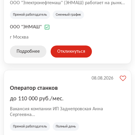
ООО "Электронефтемаш" (ЭНМАШ) работает на рынке
с 2000 года. Специализируется на производстве
обмоточных и выводных проводов, а также
Прямой работодатель
Сменный график
электроизоляционных трубок для нефтяного
машиностроения.
ООО "ЭНМАШ"
г Москва
Подробнее
Откликнуться
08.08.2026
Оператор станков
до 110 000 руб./мес.
Вакансия компании ИП Заднепровская Анна
Сергеевна
Производственная компания.
Прямой работодатель
Полный день