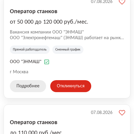
07.08.2026
Оператор станков
от 50 000 до 120 000 руб./мес.
Вакансия компании ООО "ЭНМАШ"
ООО "Электронефтемаш" (ЭНМАШ) работает на рынке
с 2000 года. Специализируется на производстве
обмоточных и выводных проводов, а также
Прямой работодатель
Сменный график
электроизоляционных трубок для нефтяного
машиностроения.
ООО "ЭНМАШ"
г Москва
Подробнее
Откликнуться
07.08.2026
Оператор станков
до 110 000 руб./мес.