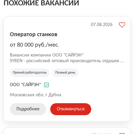
ПОХОЖИЕ ВАКАНСИИ
07.08.2026
Оператор станков
от 80 000 руб./мес.
Вакансия компании ООО "САЙРЭН"
SYREN - российский оптовый производитель отдушек и
парфюмерных композиций. Вам предстоит стать
важной частью нашей команды! В связи с открытием
Прямой работодатель
Полный день
нового завода в особо экономической зоне Дубна,
открыта вакансия миксолога. Если тебе интересно
ООО "САЙРЭН"
стоять у истоков создания нового продукта
Инкапсуляции в сфере парфюмерии и отдушек.
Московская обл, г Дубна
Работать на качественном оборудовании и
приобретать компетенции в сферах аналитической и
Подробнее
Откликнуться
коллоидной химии, то мы ждем именно тебя!