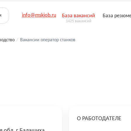
info@mskjob.ru
м
База вакансий
База резюм
1425 вакансий
водство
/
Вакансии оператор станков
О РАБОТОДАТЕЛЕ
я обл, г Балашиха