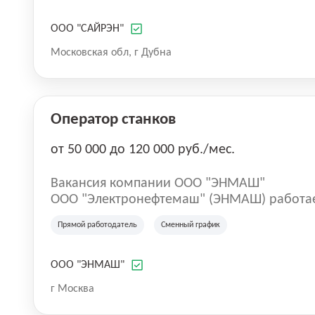
вакансия миксолога. Если тебе интересно с
нового продукта Инкапсуляции в сфере па
ООО "САЙРЭН"
на качественном оборудовании и приобре
Московская обл, г Дубна
аналитической и коллоидной химии, то м
Оператор станков
от 50 000 до 120 000 руб./мес.
Вакансия компании ООО "ЭНМАШ"
ООО "Электронефтемаш" (ЭНМАШ) работает
Специализируется на производстве обмот
Прямой работодатель
Сменный график
также электроизоляционных трубок для н
ООО "ЭНМАШ"
г Москва