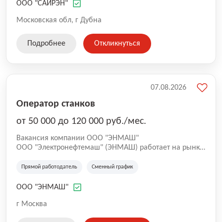
открыта вакансия миксолога. Если тебе интересно
ООО "САЙРЭН"
стоять у истоков создания нового продукта
Инкапсуляции в сфере парфюмерии и отдушек.
Московская обл, г Дубна
Работать на качественном оборудовании и
приобретать компетенции в сферах аналитической и
Подробнее
Откликнуться
коллоидной химии, то мы ждем именно тебя!
07.08.2026
Оператор станков
от 50 000 до 120 000 руб./мес.
Вакансия компании ООО "ЭНМАШ"
ООО "Электронефтемаш" (ЭНМАШ) работает на рынке
с 2000 года. Специализируется на производстве
обмоточных и выводных проводов, а также
Прямой работодатель
Сменный график
электроизоляционных трубок для нефтяного
машиностроения.
ООО "ЭНМАШ"
г Москва