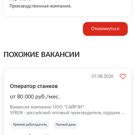
Производственная компания.
Откликнуться
ПОХОЖИЕ ВАКАНСИИ
07.08.2026
Оператор станков
от 80 000 руб./мес.
Вакансия компании ООО "САЙРЭН"
SYREN - российский оптовый производитель отдушек и
парфюмерных композиций. Вам предстоит стать
важной частью нашей команды! В связи с открытием
Прямой работодатель
Полный день
нового завода в особо экономической зоне Дубна,