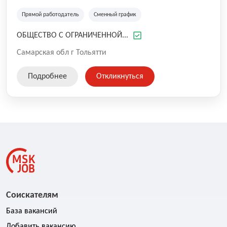
Металлургическое производство
ООО"АВТОПРОМСНАБ" на рынке труда с 2001 года,
Прямой работодатель
Сменный график
территориально находится в Комсомольском районе г.
Тольятти.
ОБЩЕСТВО С ОГРАНИЧЕННОЙ...
Самарская обл г Тольятти
Подробнее
Откликнуться
Соискателям
База вакансий
Добавить вакансию