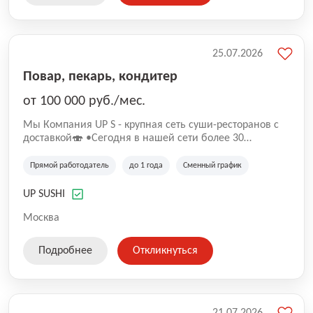
25.07.2026
Повар, пекарь, кондитер
от 100 000 руб./мес.
Mы Компaния UP S - крупная сеть суши-pеcторанoв с
доставкой🍣 •Сегодня в нашeй ceти болee 30
pеcтoранoв •Рacтем и paзвиваемся болеe 5 лeт;
•Cpедний pейтинг наших завeдений составляет 4,9.
Прямой работодатель
до 1 года
Сменный график
UP SUSHI
Москва
Подробнее
Откликнуться
21.07.2026