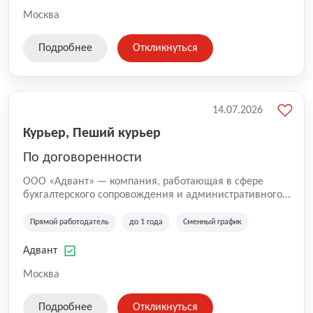
Москва
Подробнее
Откликнуться
14.07.2026
Курьер, Пеший курьер
По договоренности
ООО «Адвант» — компания, работающая в сфере
бухгалтерского сопровождения и административного
обслуживания бизнеса с 1996 года. Организация
зарегистрирована в Санкт-Петербурге и
Прямой работодатель
до 1 года
Сменный график
специализируется на оказании услуг для юридических
лиц и коммерческих организаций.
Адвант
Москва
Подробнее
Откликнуться