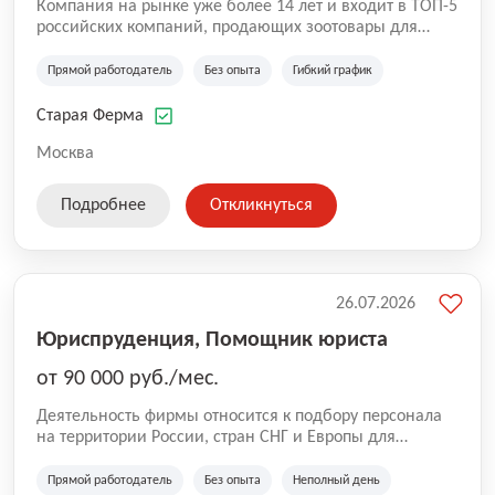
Компания на рынке уже более 14 лет и входит в ТОП-5
российских компаний, продающих зоотовары для
домашних животных. Помимо онлайн-магазина,
компания владеет 5 розничными магазинами, а также
Прямой работодатель
Без опыта
Гибкий график
представлена на всех крупнейших маркетплейсах
России (Wildberries, Ozon, Яндекс. Маркет и
Старая Ферма
СберМегаМаркет). «Старая ферма» специализируется
на глобальной доставке товаров по всей территории
Москва
России и за ее пределами. У компании более 18 000
SKU, премиальные бренды кормов и собственные
Подробнее
Откликнуться
СТМ.
26.07.2026
Юриспруденция, Помощник юриста
от 90 000 руб./мес.
Деятельность фирмы относится к подбору персонала
на территории России, стран СНГ и Европы для
юридических организаций, рекламе, искусству,
культуре и развлечениям, информационным
Прямой работодатель
Без опыта
Неполный день