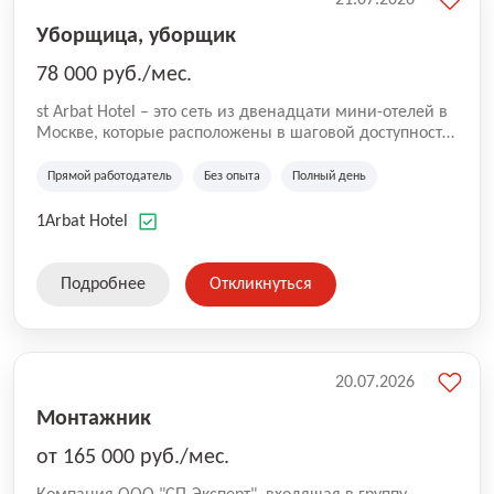
Уборщица, уборщик
78 000 руб./мес.
st Arbat Hotel – это сеть из двенадцати мини-отелей в
Москве, которые расположены в шаговой доступности
от метро Шоссе Энтузиастов, Авиамоторная,
Семеновская, Измайловская, Ботанический сад,
Прямой работодатель
Без опыта
Полный день
Чистые Пруды, Каширская, Таганская и
Академическая, Фрунзенская, Профсоюзная и
1Arbat Hotel
Тушинская. Все отели имеют рейтинг 8+ по оценкам
гостей booking.com
Подробнее
Откликнуться
20.07.2026
Монтажник
от 165 000 руб./мес.