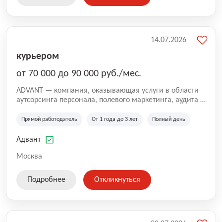
14.07.2026
курьером
от 70 000 до 90 000 руб./мес.
ADVANT — компания, оказывающая услуги в области
аутсорсинга персонала, полевого маркетинга, аудита и
сопровождения проектов для федеральных и
региональных клиентов. Мы работаем на рынке с
Прямой работодатель
От 1 года до 3 лет
Полный день
2001 года и реализуем проекты на территории России,
Казахстана и Беларуси, сотрудничая с компаниями из
Адвант
различных отраслей.
Москва
Подробнее
Откликнуться