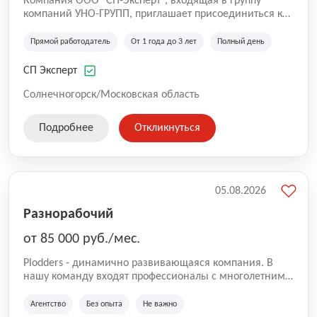
Компания ООО "СП-Эксперт", входящая в группу
компаний УНО-ГРУПП, приглашает присоединиться к
нашей команде на производственную площадку! Мы
работаем на рынке с 2005 года и оказываем комплекс
Прямой работодатель
От 1 года до 3 лет
Полный день
услуг по проектированию и строительству капитальных
зданий из гибридных модульных блоков свободной
СП Эксперт
планировки, используя современную технологию
гибридно-модульного строительства.
Солнечногорск/Московская область
Подробнее
Откликнуться
05.08.2026
Разнорабочий
от 85 000 руб./мес.
Plodders - динамично развивающаяся компания. В
нашу команду входят профессионалы с многолетним
опытом коммерческой и операционной деятельности
на рынке аутсорсинга, а накопленный опыт позволяют
Агентство
Без опыта
Не важно