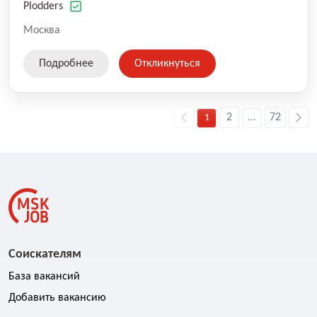
оказываемых услуг.
Plodders
Москва
Подробнее
Откликнуться
2
72
1
...
Соискателям
База вакансий
Добавить вакансию