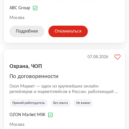
технологиям, интернету.
ABC Group
Москва
Подробнее
Откликнуться
07.08.2026
Охрана, ЧОП
По договоренности
Ozon Маркет — один из крупнейших онлайн-
ритейлеров и маркетплейсов в России, работающий по
принципу «всё для всех». Мы помогаем миллионам
покупателей получать нужные товары быстро и
Прямой работодатель
Без опыта
Не важно
удобно, а продавцам — развивать свой бизнес по
всей стране. Наши курьеры и водители — важная
OZON Market MSK
часть команды Ozon. Благодаря им заказы доходят до
клиентов вовремя и с улыбкой 😊 Работая у нас, вы
Москва