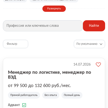
Сельское хозяйство
Дизайн, искусство, ивент
Развернуть
Бухгалтерия, финансы, инвестиции
Рабочие специальности
Фитнес, красота, спорт
Страхование
Найти
Медицина, фармацевтика
Маркетинг, PR, реклама
IT
Рестораны, кафе, общепит
Юриспруденция
HR, управление персоналом
Ритейл, продажи
Фильтр
Топ менеджмент, руководители
14.07.2026
Менеджер по логистике, менеджер по
ВЭД
от 99 500 до 132 600 руб./мес.
Прямой работодатель
Без опыта
Полный день
Адвант