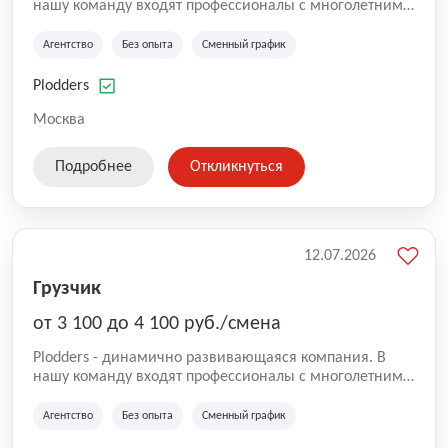
нашу команду входят профессионалы с многолетним
опытом коммерческой и операционной деятельности
на рынке аутсорсинга, а накопленный опыт позволяют
Агентство
Без опыта
Сменный график
нам быть уверенными в надлежащем качестве
оказываемых услуг.
Plodders
Москва
Подробнее
Откликнуться
12.07.2026
Грузчик
от 3 100 до 4 100 руб./смена
Plodders - динамично развивающаяся компания. В
нашу команду входят профессионалы с многолетним
опытом коммерческой и операционной деятельности
на рынке аутсорсинга, а накопленный опыт позволяют
Агентство
Без опыта
Сменный график
нам быть уверенными в надлежащем качестве