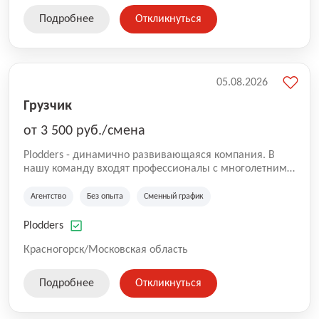
Подробнее
Откликнуться
05.08.2026
Грузчик
от 3 500 руб./смена
Plodders - динамично развивающаяся компания. В
нашу команду входят профессионалы с многолетним
опытом коммерческой и операционной деятельности
на рынке аутсорсинга, а накопленный опыт позволяют
Агентство
Без опыта
Сменный график
нам быть уверенными в надлежащем качестве
оказываемых услуг.
Plodders
Красногорск/Московская область
Подробнее
Откликнуться