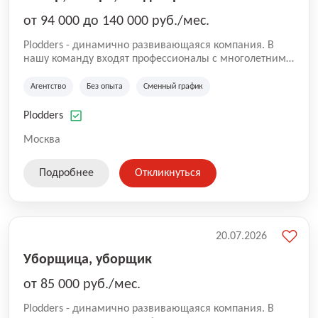
от 94 000 до 140 000 руб./мес.
Plodders - динамично развивающаяся компания. В
нашу команду входят профессионалы с многолетним
опытом коммерческой и операционной деятельности
на рынке аутсорсинга, а накопленный опыт позволяют
Агентство
Без опыта
Сменный график
нам быть уверенными в надлежащем качестве
оказываемых услуг.
Plodders
Москва
Подробнее
Откликнуться
20.07.2026
Уборщица, уборщик
от 85 000 руб./мес.
Plodders - динамично развивающаяся компания. В