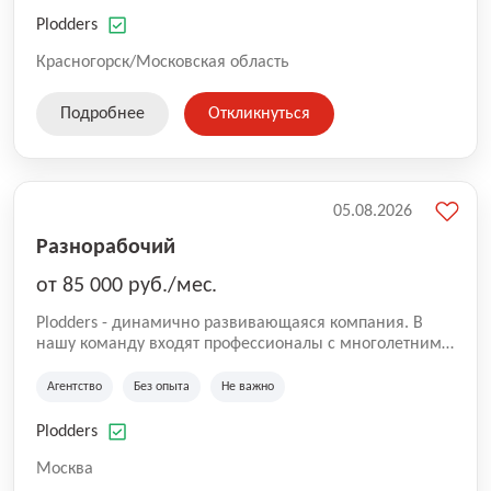
нам быть уверенными в надлежащем качестве
оказываемых услуг.
Plodders
Красногорск/Московская область
Подробнее
Откликнуться
05.08.2026
Разнорабочий
от 85 000 руб./мес.
Plodders - динамично развивающаяся компания. В
нашу команду входят профессионалы с многолетним
опытом коммерческой и операционной деятельности
на рынке аутсорсинга, а накопленный опыт позволяют
Агентство
Без опыта
Не важно
нам быть уверенными в надлежащем качестве
оказываемых услуг.
Plodders
Москва