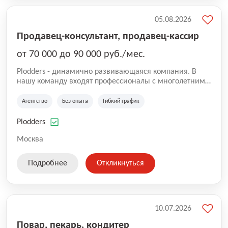
05.08.2026
Продавец-консультант, продавец-кассир
от 70 000 до 90 000 руб./мес.
Plodders - динамично развивающаяся компания. В
нашу команду входят профессионалы с многолетним
опытом коммерческой и операционной деятельности
на рынке аутсорсинга, а накопленный опыт позволяют
Агентство
Без опыта
Гибкий график
нам быть уверенными в надлежащем качестве
оказываемых услуг.
Plodders
Москва
Подробнее
Откликнуться
10.07.2026
Повар, пекарь, кондитер