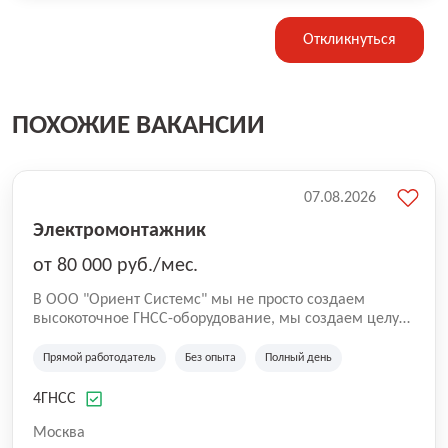
Откликнуться
ПОХОЖИЕ ВАКАНСИИ
07.08.2026
Электромонтажник
от 80 000 руб./мес.
В ООО "Ориент Системс" мы не просто создаем
высокоточное ГНСС-оборудование, мы создаем целую
экосистему для профессионального и личного роста
наших сотрудников. Наша миссия - это не только
Прямой работодатель
Без опыта
Полный день
высококачественные продукты, но и команда,
состоящая из талантливых людей, которые стремятся
4ГНСС
стать лучше каждый день. Мы понимаем, как важен
профессиональный рост. Наша программа
Москва