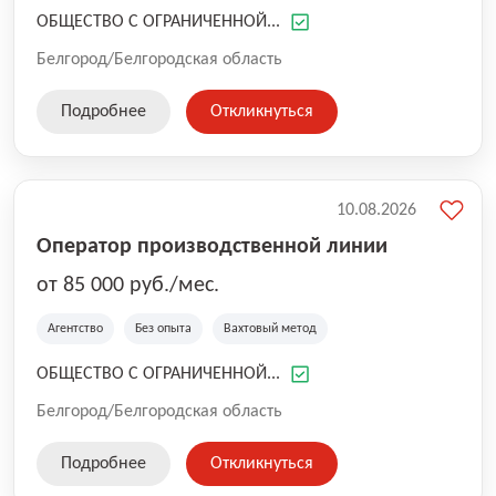
развиваться вместе с нами. Давайте строить будущее
ОБЩЕСТВО С ОГРАНИЧЕННОЙ...
вместе! Присоединяйтесь к Ориент Системс и станьте
частью команды, которая меняет мир высокоточных
Белгород/Белгородская область
технологий!
Подробнее
Откликнуться
10.08.2026
Оператор производственной линии
от 85 000 руб./мес.
Агентство
Без опыта
Вахтовый метод
ОБЩЕСТВО С ОГРАНИЧЕННОЙ...
Белгород/Белгородская область
Подробнее
Откликнуться