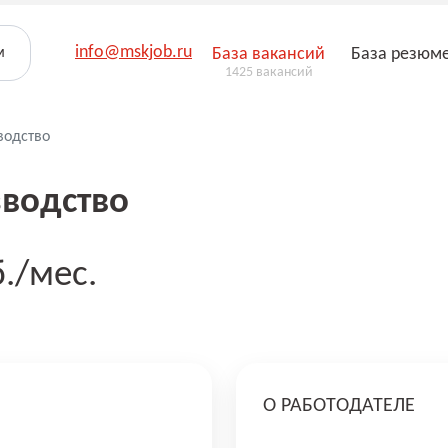
info@mskjob.ru
м
База вакансий
База резюм
1425 вакансий
водство
водство
б./мес.
О РАБОТОДАТЕЛЕ