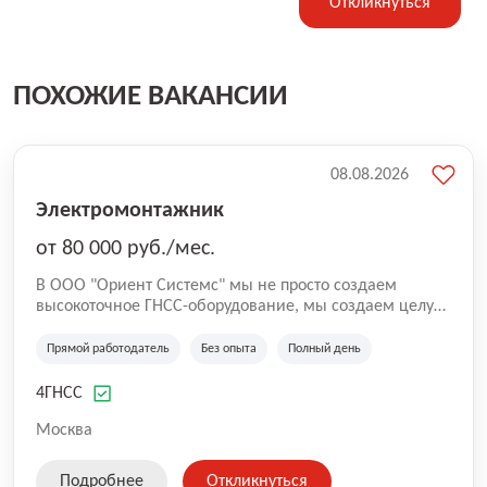
Откликнуться
ПОХОЖИЕ ВАКАНСИИ
08.08.2026
Электромонтажник
от 80 000 руб./мес.
В ООО "Ориент Системс" мы не просто создаем
высокоточное ГНСС-оборудование, мы создаем целую
экосистему для профессионального и личного роста
наших сотрудников. Наша миссия - это не только
Прямой работодатель
Без опыта
Полный день
высококачественные продукты, но и команда,
состоящая из талантливых людей, которые стремятся
4ГНСС
стать лучше каждый день. Мы понимаем, как важен
профессиональный рост. Наша программа
Москва
профессионального развития включает 50%
компенсации на курсы и тренинги, а если вы
Подробнее
Откликнуться