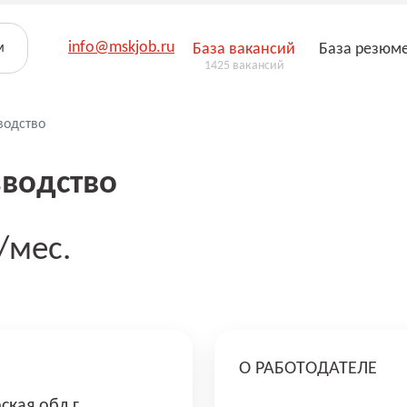
info@mskjob.ru
м
База вакансий
База резюм
1425 вакансий
водство
водство
/мес.
О РАБОТОДАТЕЛЕ
ская обл г