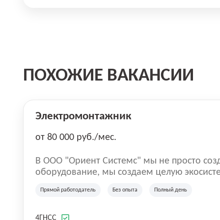
ПОХОЖИЕ ВАКАНСИИ
Электромонтажник
от 80 000 руб./мес.
В ООО "Ориент Системс" мы не просто соз
оборудование, мы создаем целую экосист
личного роста наших сотрудников. Наша ми
Прямой работодатель
Без опыта
Полный день
высококачественные продукты, но и коман
людей, которые стремятся стать лучше каждый день. Мы 
важен профессиональный рост. Наша про
4ГНСС