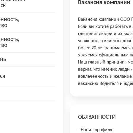
Вакансия компании
ск
нность,
Вакансия компании ООО 
тво
Если вы хотите работать 
где ценят людей и их вкл
нность,
уважение, а клиенты дов
тво
более 20 лет занимаемся
являемся официальным па
нь
Наш главный принцип - ч
верим, что именно люди -
ся
вовлеченность и желание 
вакансию Водителя и ждё
ОБЯЗАННОСТИ
- Напил профиля.