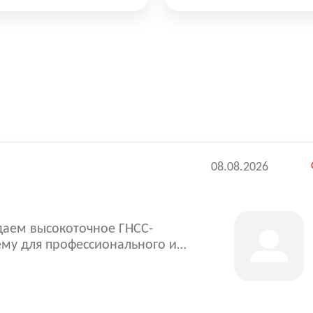
08.08.2026
даем высокоточное ГНСС-
ему для профессионального и
ссия - это не только
да, состоящая из талантливых
понимаем, как
грамма профессионального