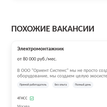
ПОХОЖИЕ ВАКАНСИИ
Электромонтажник
от 80 000 руб./мес.
В ООО "Ориент Системс" мы не просто соз
оборудование, мы создаем целую экосист
личного роста наших сотрудников. Наша ми
Прямой работодатель
Без опыта
Полный день
высококачественные продукты, но и коман
людей, которые стремятся стать лучше каждый день. Мы 
важен профессиональный рост. Наша про
4ГНСС
развития включает 50% компенсации на кур
Москва