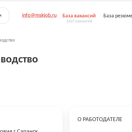
info@mskjob.ru
м
База вакансий
База резюм
1425 вакансий
водство
водство
О РАБОТОДАТЕЛЕ
овия г Саранск