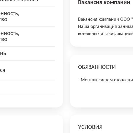
Вакансия компании
нность,
тво
Вакансия компании ООО
Наша организация занима
нность,
котельных и газификацией
тво
нь
ОБЯЗАННОСТИ
ся
- Монтаж систем отоплен
УСЛОВИЯ