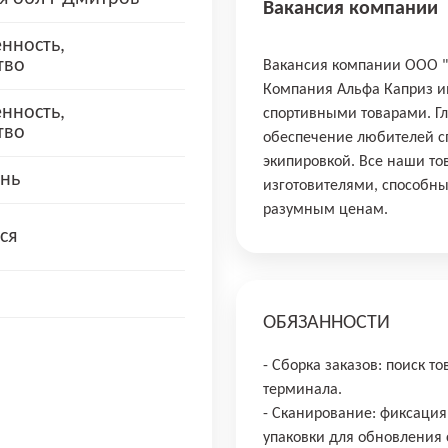
Вакансия компании
нность,
тво
Вакансия компании ООО 
Компания Альфа Каприз им
нность,
спортивными товарами. Г
тво
обеспечение любителей сп
экипировкой. Все наши т
нь
изготовителями, способны
разумным ценам.
ся
ОБЯЗАННОСТИ
- Сборка заказов: поиск т
терминала.
- Сканирование: фиксация
упаковки для обновления с