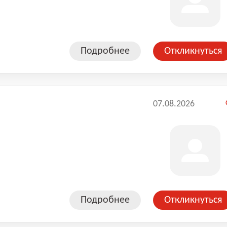
иняйтесь к Ориент Системс и
мир высокоточных технологий!
Подробнее
Откликнуться
07.08.2026
Подробнее
Откликнуться