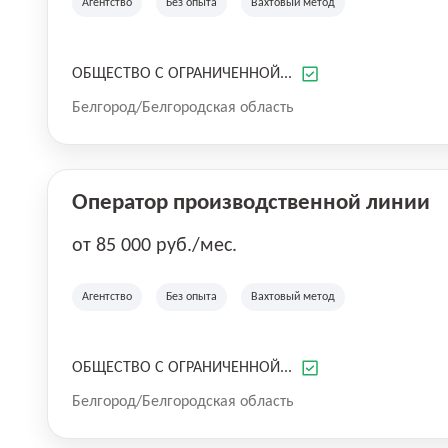
Агентство
Без опыта
Вахтовый метод
Давайте строить будущее вместе! Присоед
станьте частью команды, которая меняет 
ОБЩЕСТВО С ОГРАНИЧЕННОЙ...
Белгород/Белгородская область
Оператор производственной линии
от 85 000 руб./мес.
Агентство
Без опыта
Вахтовый метод
ОБЩЕСТВО С ОГРАНИЧЕННОЙ...
Белгород/Белгородская область