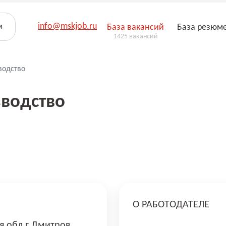
info@mskjob.ru
м
База вакансий
База резюм
1425 вакансий
водство
водство
О РАБОТОДАТЕЛЕ
я обл г Дмитров