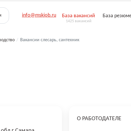
info@mskjob.ru
м
База вакансий
База резюм
1425 вакансий
водство
/
Вакансии слесарь, сантехник
О РАБОТОДАТЕЛЕ
 обл г Самара