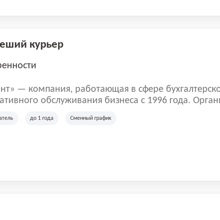
Пеший курьер
ренности
нт» — компания, работающая в сфере бухгалтерск
тивного обслуживания бизнеса с 1996 года. Орган
рована в Санкт-Петербурге и специализируется на 
атель
до 1 года
Сменный график
их лиц и коммерческих организаций.
м