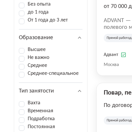
Без опыта
от 70 000 д
до 1 года
От 1 года до 3 лет
ADVANT — к
полевого м
региональн
Образование
Прямой работод
на террито
различных 
Высшее
Адвант
Не важно
Москва
Среднее
Среднее-специальное
Тип занятости
Повар, п
Вахта
По догово
Временная
Подработка
Прямой работод
Постоянная