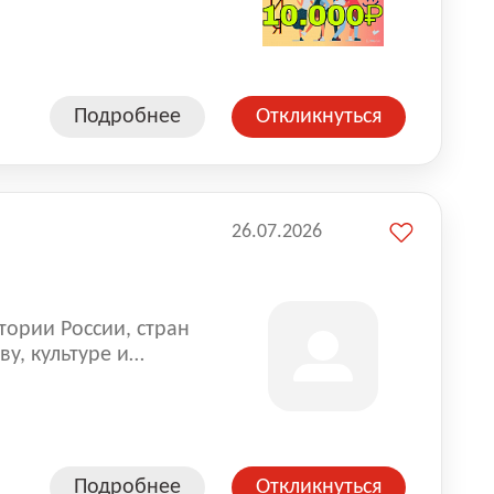
влена на всех
. Маркет и
альной доставке
пании более 18 000
Подробнее
Откликнуться
26.07.2026
тории России, стран
у, культуре и
Подробнее
Откликнуться