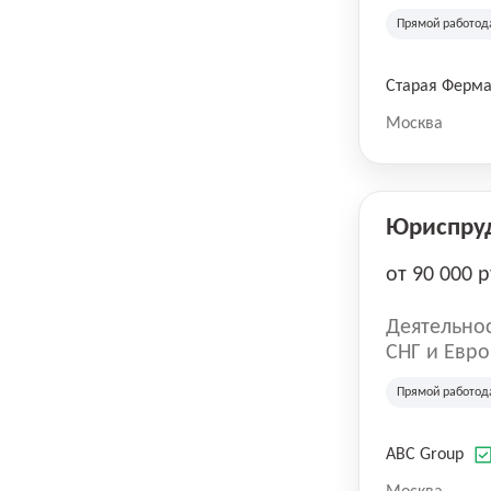
компания в
Прямой работод
крупнейших
СберМегаМ
товаров по
Старая Ферм
SKU, прем
Москва
Юриспру
от 90 000 р
Деятельнос
СНГ и Евро
развлечен
Прямой работод
ABC Group