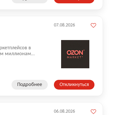
07.08.2026
ркетплейсов в
аем миллионам
одавцам — развивать
улыбкой 😊 Работая у
еской сети, где
а. Ozon
Подробнее
Откликнуться
ддержку
06.08.2026