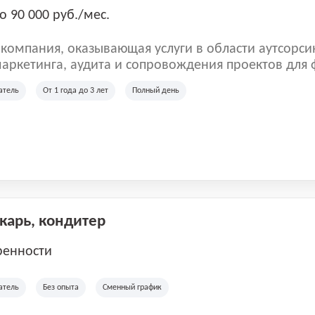
о 90 000 руб./мес.
омпания, оказывающая услуги в области аутсорси
аркетинга, аудита и сопровождения проектов для
ых клиентов. Мы работаем на рынке с 2001 года и
атель
От 1 года до 3 лет
Полный день
рии России, Казахстана и Беларуси, сотрудничая с
отраслей.
екарь, кондитер
ренности
атель
Без опыта
Сменный график