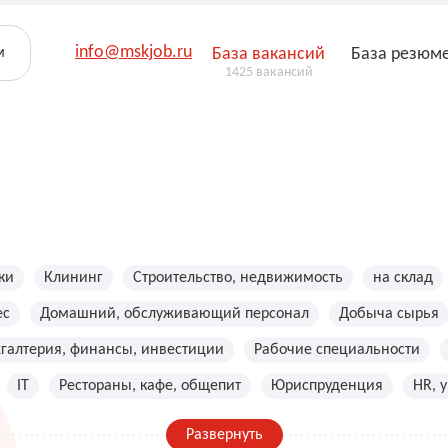
info@mskjob.ru
м
База вакансий
База резюм
1425 вакансий
ки
Клининг
Строительство, недвижимость
на склад
ес
Домашний, обслуживающий персонал
Добыча сырья
хгалтерия, финансы, инвестиции
Рабочие специальности
IT
Рестораны, кафе, общепит
Юриспруденция
HR, 
Развернуть