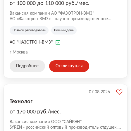
от 100 000 до 110 000 руб./мес.
Вакансия компании АО "ФАЗОТРОН-ВМЗ"
АО «Фазотрон-ВМЗ» - научно-производственное
предприятие. Нашей специализацией является
разработка и производство электронных приборов:
Прямой работодатель
Полный день
мощных и сверхмощных электровакуумных СВЧ-
приборов, низкочастотных металлокерамических
АО "ФАЗОТРОН-ВМЗ"
ламп, газоразрядных приборов, узлов мощных
полупроводниковых приборов и лазерных гироскопов,
г Москва
а также ускорительных систем, сверхмощных
однолучевых и многолучевых и клистронов.
Подробнее
Откликнуться
07.08.2026
Технолог
от 170 000 руб./мес.
Вакансия компании ООО "САЙРЭН"
SYREN - российский оптовый производитель отдушек и