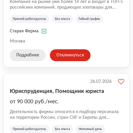
Компания на рынке уже более 14 лет и входит в ТОП-5
российских компаний, продающих зоотовары для
домашних животных. Помимо онлайн-магазина,
компания владеет 5 розничными магазинами, а также
Прямой работодатель
Без опыта
Гибкий график
представлена на всех крупнейших маркетплейсах
России (Wildberries, Ozon, Яндекс. Маркет и
Старая Ферма
СберМегаМаркет). «Старая ферма» специализируется
на глобальной доставке товаров по всей территории
Москва
России и за ее пределами. У компании более 18 000
SKU, премиальные бренды кормов и собственные
Подробнее
Откликнуться
СТМ.
26.07.2026
Юриспруденция, Помощник юриста
от 90 000 руб./мес.
Деятельность фирмы относится к подбору персонала
на территории России, стран СНГ и Европы для
юридических организаций, рекламе, искусству,
культуре и развлечениям, информационным
Прямой работодатель
Без опыта
Неполный день