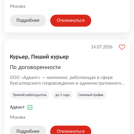
Москва
Подробнее
Откликнуться
14.07.2026
Курьер, Пеший курьер
По договоренности
ООО «Адвант» — компания, работающая в сфере
бухгалтерского сопровождения и административного
обслуживания бизнеса с 1996 года. Организация
зарегистрирована в Санкт-Петербурге и
Прямой работодатель
до 1 года
Сменный график
специализируется на оказании услуг для юридических
лиц и коммерческих организаций.
Адвант
Москва
Подробнее
Откликнуться