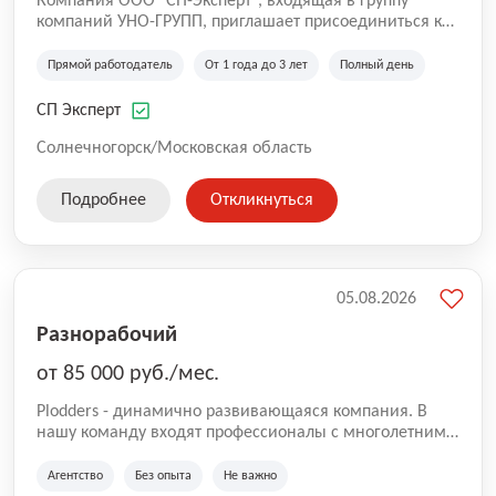
Компания ООО "СП-Эксперт", входящая в группу
компаний УНО-ГРУПП, приглашает присоединиться к
нашей команде на производственную площадку! Мы
работаем на рынке с 2005 года и оказываем комплекс
Прямой работодатель
От 1 года до 3 лет
Полный день
услуг по проектированию и строительству капитальных
зданий из гибридных модульных блоков свободной
СП Эксперт
планировки, используя современную технологию
гибридно-модульного строительства.
Солнечногорск/Московская область
Подробнее
Откликнуться
05.08.2026
Разнорабочий
от 85 000 руб./мес.
Plodders - динамично развивающаяся компания. В
нашу команду входят профессионалы с многолетним
опытом коммерческой и операционной деятельности
на рынке аутсорсинга, а накопленный опыт позволяют
Агентство
Без опыта
Не важно