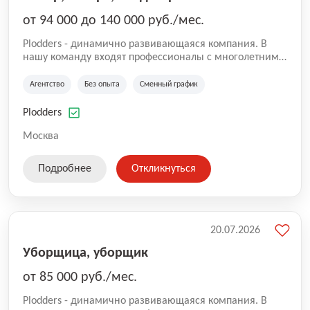
от 94 000 до 140 000 руб./мес.
Plodders - динамично развивающаяся компания. В
нашу команду входят профессионалы с многолетним
опытом коммерческой и операционной деятельности
на рынке аутсорсинга, а накопленный опыт позволяют
Агентство
Без опыта
Сменный график
нам быть уверенными в надлежащем качестве
оказываемых услуг.
Plodders
Москва
Подробнее
Откликнуться
20.07.2026
Уборщица, уборщик
от 85 000 руб./мес.
Plodders - динамично развивающаяся компания. В