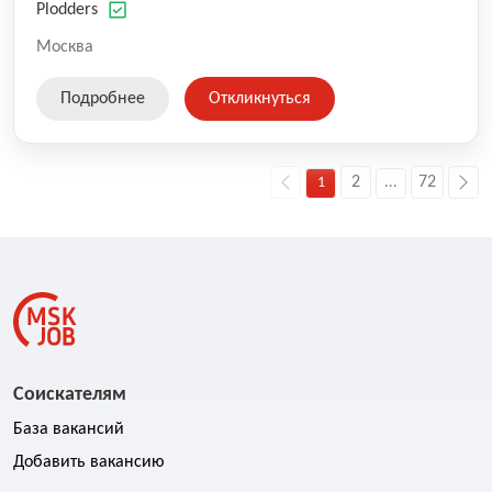
оказываемых услуг.
Plodders
Москва
Подробнее
Откликнуться
2
72
1
...
Соискателям
База вакансий
Добавить вакансию