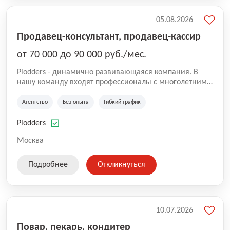
05.08.2026
Продавец-консультант, продавец-кассир
от 70 000 до 90 000 руб./мес.
Plodders - динамично развивающаяся компания. В
нашу команду входят профессионалы с многолетним
опытом коммерческой и операционной деятельности
на рынке аутсорсинга, а накопленный опыт позволяют
Агентство
Без опыта
Гибкий график
нам быть уверенными в надлежащем качестве
оказываемых услуг.
Plodders
Москва
Подробнее
Откликнуться
10.07.2026
Повар, пекарь, кондитер