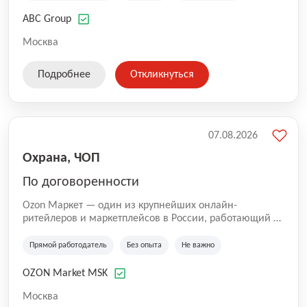
технологиям, интернету.
ABC Group
Москва
Подробнее
Откликнуться
07.08.2026
Охрана, ЧОП
По договоренности
Ozon Маркет — один из крупнейших онлайн-
ритейлеров и маркетплейсов в России, работающий по
принципу «всё для всех». Мы помогаем миллионам
покупателей получать нужные товары быстро и
Прямой работодатель
Без опыта
Не важно
удобно, а продавцам — развивать свой бизнес по
всей стране. Наши курьеры и водители — важная
OZON Market MSK
часть команды Ozon. Благодаря им заказы доходят до
клиентов вовремя и с улыбкой 😊 Работая у нас, вы
Москва