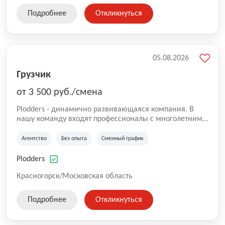
Подробнее
Откликнуться
05.08.2026
Грузчик
от 3 500 руб./смена
Plodders - динамично развивающаяся компания. В
нашу команду входят профессионалы с многолетним
опытом коммерческой и операционной деятельности
на рынке аутсорсинга, а накопленный опыт позволяют
Агентство
Без опыта
Сменный график
нам быть уверенными в надлежащем качестве
оказываемых услуг.
Plodders
Красногорск/Московская область
Подробнее
Откликнуться