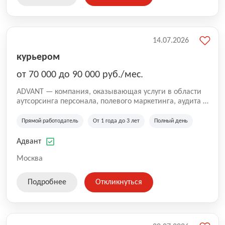
14.07.2026
курьером
от 70 000 до 90 000 руб./мес.
ADVANT — компания, оказывающая услуги в области
аутсорсинга персонала, полевого маркетинга, аудита и
сопровождения проектов для федеральных и
региональных клиентов. Мы работаем на рынке с
Прямой работодатель
От 1 года до 3 лет
Полный день
2001 года и реализуем проекты на территории России,
Казахстана и Беларуси, сотрудничая с компаниями из
Адвант
различных отраслей.
Москва
Подробнее
Откликнуться