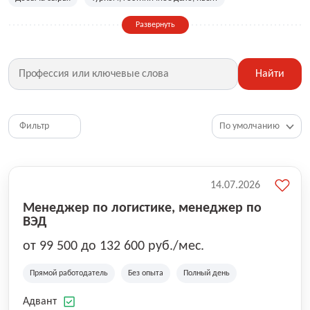
Сельское хозяйство
Дизайн, искусство, ивент
Развернуть
Бухгалтерия, финансы, инвестиции
Рабочие специальности
Фитнес, красота, спорт
Страхование
Найти
Медицина, фармацевтика
Маркетинг, PR, реклама
IT
Рестораны, кафе, общепит
Юриспруденция
HR, управление персоналом
Ритейл, продажи
Фильтр
Топ менеджмент, руководители
14.07.2026
Менеджер по логистике, менеджер по
ВЭД
от 99 500 до 132 600 руб./мес.
Прямой работодатель
Без опыта
Полный день
Адвант