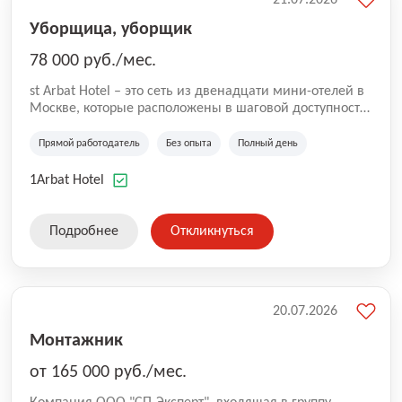
Уборщица, уборщик
78 000 руб./мес.
st Arbat Hotel – это сеть из двенадцати мини-отелей в
Москве, которые расположены в шаговой доступности
от метро Шоссе Энтузиастов, Авиамоторная,
Семеновская, Измайловская, Ботанический сад,
Прямой работодатель
Без опыта
Полный день
Чистые Пруды, Каширская, Таганская и
Академическая, Фрунзенская, Профсоюзная и
1Arbat Hotel
Тушинская. Все отели имеют рейтинг 8+ по оценкам
гостей booking.com
Подробнее
Откликнуться
20.07.2026
Монтажник
от 165 000 руб./мес.