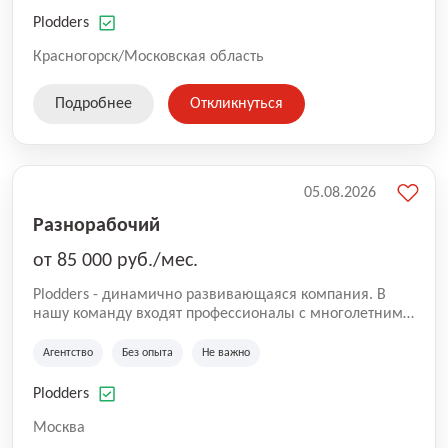
нам быть уверенными в надлежащем качестве
оказываемых услуг.
Plodders
Красногорск/Московская область
Подробнее
Откликнуться
05.08.2026
Разнорабочий
от 85 000 руб./мес.
Plodders - динамично развивающаяся компания. В
нашу команду входят профессионалы с многолетним
опытом коммерческой и операционной деятельности
на рынке аутсорсинга, а накопленный опыт позволяют
Агентство
Без опыта
Не важно
нам быть уверенными в надлежащем качестве
оказываемых услуг.
Plodders
Москва