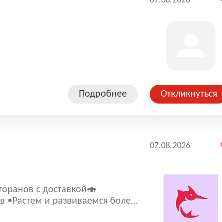
07.08.2026
Подробнее
Откликнуться
07.08.2026
торанoв с доставкой🍣
леe
 составляет 4,9.