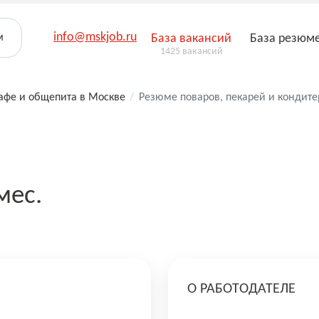
info@mskjob.ru
м
База вакансий
База резюм
1425 вакансий
кафе и общепита в Москве
/
Резюме поваров, пекарей и кондите
мес.
О РАБОТОДАТЕЛЕ