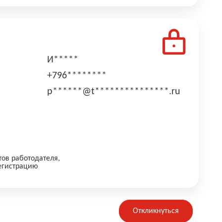
И*****
+796********
p******@t***************.ru
тов работодателя,
егистрацию
Откликнуться